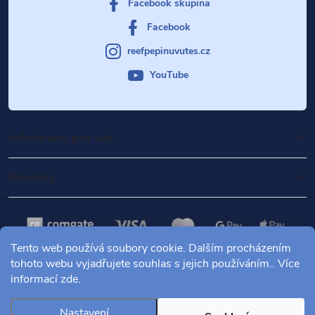
Facebook skupina
Facebook
reefpepinuvutes.cz
YouTube
Informace pro vás
Novinky
Tento web používá soubory cookie. Dalším procházením
tohoto webu vyjadřujete souhlas s jejich používáním.. Více
informací
zde
.
Copyright 2026
Mořské akvárium Pepinův útes
. Všechna práva
vyhrazena.
Nastavení