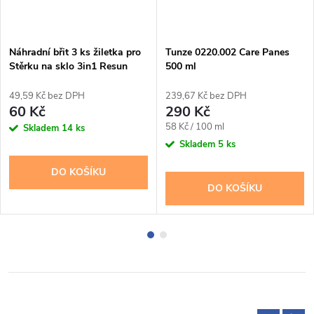
Náhradní břit 3 ks žiletka pro
Tunze 0220.002 Care Panes
Stěrku na sklo 3in1 Resun
500 ml
49,59 Kč bez DPH
239,67 Kč bez DPH
60 Kč
290 Kč
Měrná
58 Kč / 100 ml
Skladem
14 ks
cena:
Skladem
5 ks
DO KOŠÍKU
DO KOŠÍKU