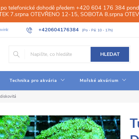
 po telefonické dohodě předem +420 604 176 384 ponděl
PÁTEK 7.srpna OTEVŘENO 12-15, SOBOTA 8.srpna OTE
+420604176384
vinky
Galerie
Obchod
Web
Slovník pojmů
Reverzn
HLEDAT
Technika pro akvária
Mořské akvárium
diskovitá
T