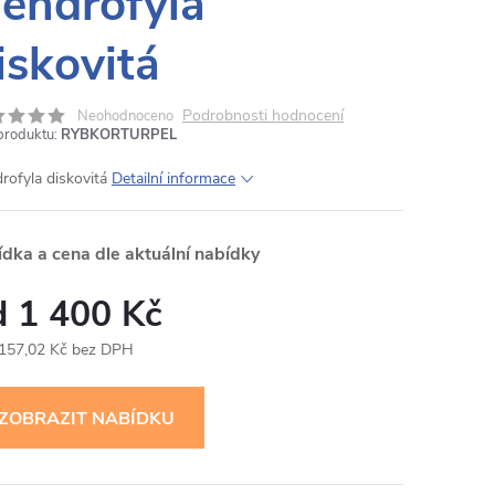
endrofyla
iskovitá
Podrobnosti hodnocení
Neohodnoceno
produktu:
RYBKORTURPEL
rofyla diskovitá
Detailní informace
ídka a cena dle aktuální nabídky
1 400 Kč
 157,02 Kč bez DPH
ná
: