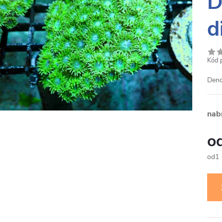
D
d
Kód 
Dend
nab
1
Měr
cena