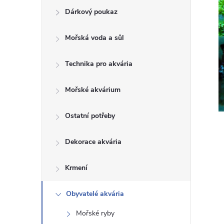
Dárkový poukaz
s
Mořská voda a sůl
t
Technika pro akvária
r
a
Mořské akvárium
n
Ostatní potřeby
n
Dekorace akvária
í
Krmení
p
Obyvatelé akvária
Mořské ryby
a