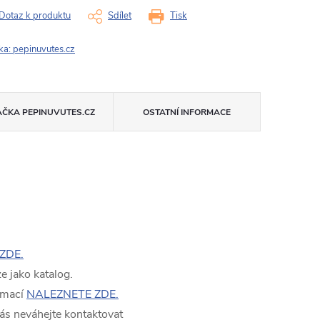
Dotaz k produktu
Sdílet
Tisk
ka:
pepinuvutes.cz
AČKA
PEPINUVUTES.CZ
OSTATNÍ INFORMACE
ZDE.
 jako katalog.
rmací
NALEZNETE ZDE.
ás neváhejte kontaktovat