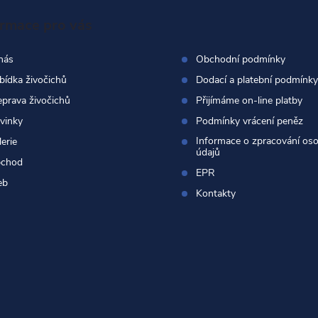
ormace pro vás
nás
Obchodní podmínky
bídka živočichů
Dodací a platební podmínky
eprava živočichů
Přijímáme on-line platby
vinky
Podmínky vrácení peněz
Informace o zpracování os
erie
údajů
chod
EPR
eb
Kontakty