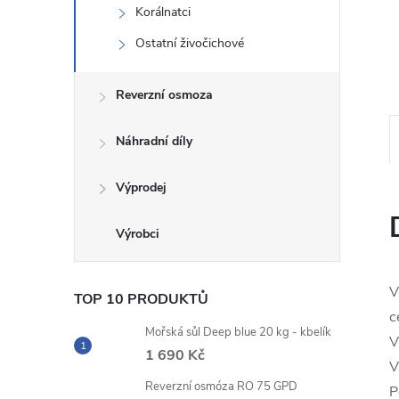
Korálnatci
n
Ostatní živočichové
e
Reverzní osmoza
l
Náhradní díly
Výprodej
V
TOP 10 PRODUKTŮ
c
Mořská sůl Deep blue 20 kg - kbelík
V
1 690 Kč
V
Reverzní osmóza RO 75 GPD
P