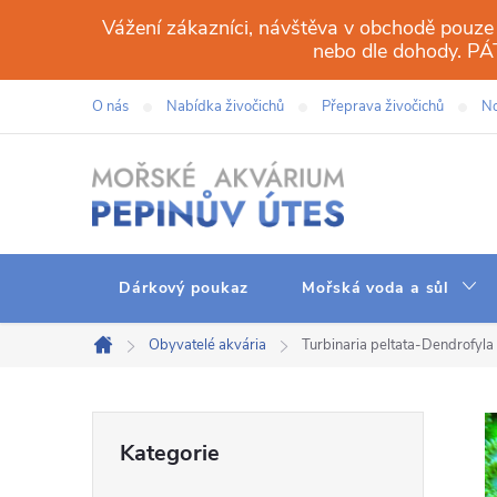
Přejít
Vážení zákazníci, návštěva v obchodě pouze
na
nebo dle dohody. 
obsah
O nás
Nabídka živočichů
Přeprava živočichů
No
Dárkový poukaz
Mořská voda a sůl
Obyvatelé akvária
Turbinaria peltata-Dendrofyla 
Domů
P
Přeskočit
Kategorie
kategorie
o