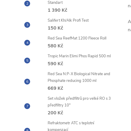
Standart
n
1 390 Kč
Salifert Kh/Alk Profi Test
A
150 Kč
n
Red Sea ReefMat 1200 Fleece Roll
580 Kč
Tropic Marin Elimi Phos Rapid 500 ml
590 Kč
Red Sea N:P-X Biological Nitrate and
Phosphate reducing 1000 ml
669 Kč
Set vložek předfiltrů pro velké RO s 3
předfiltry 10"
200 Kč
Refraktometr ATC s teplotní
kompenzací