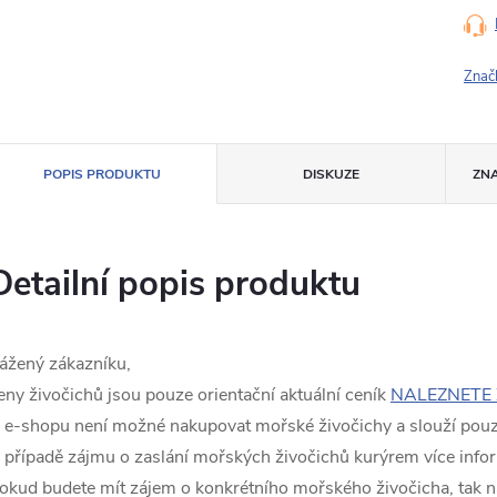
Znač
POPIS PRODUKTU
DISKUZE
ZN
Detailní popis produktu
ážený zákazníku,
eny živočichů jsou pouze orientační aktuální ceník
NALEZNETE 
 e-shopu není možné nakupovat mořské živočichy a slouží pouze
 případě zájmu o zaslání mořských živočichů kurýrem více info
okud budete mít zájem o konkrétního mořského živočicha, tak n