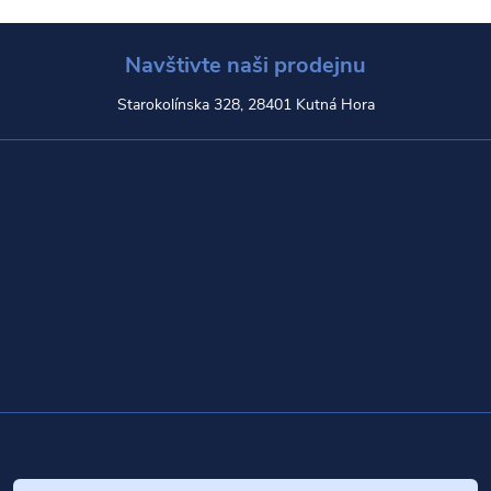
Navštivte naši prodejnu
Starokolínska 328, 28401 Kutná Hora
Z