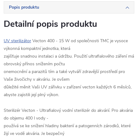
Popis produktu
Detailní popis produktu
UV sterilizátor
Vecton 400 - 15 W od společnosti TMC je vysoce
výkonná kompaktní jednotka, která
zajišťuje snadnou instalaci a údržbu. Použití ultrafialového záření má
obrovský přínos snížením počtu
onemocnění a parazitů tím a také vytváří zdravější prostředí pro
Vaše živočichy v akváriu. Je ovšem
důležité měnit Vaši UV zářivku v zařízení vecton každých 6 měsíců,
abyste zajistili její plný výkon.
Sterilizér Vecton - Ultrafialový vodní sterilizér do akvárií. Pro akvária
do objemu 400 l vody -
používá se ke snížení hladiny bakterií a patogenních zárodků, které
žijí ve vodě akvária. Je bezpečný