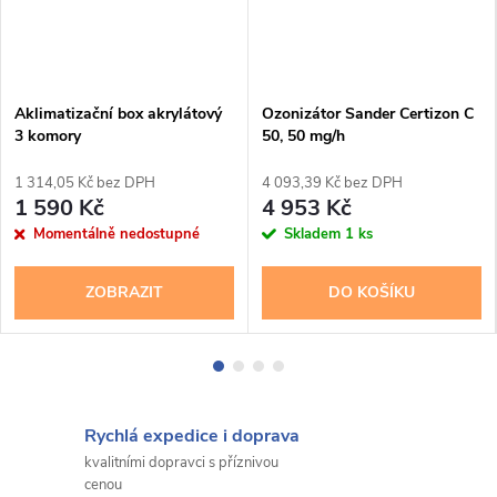
Aklimatizační box akrylátový
Ozonizátor Sander Certizon C
3 komory
50, 50 mg/h
1 314,05 Kč bez DPH
4 093,39 Kč bez DPH
1 590 Kč
4 953 Kč
Momentálně nedostupné
Skladem
1 ks
ZOBRAZIT
DO KOŠÍKU
Rychlá expedice i doprava
kvalitními dopravci s příznivou
cenou