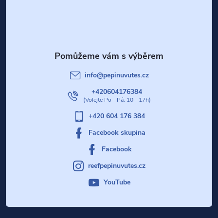
á
p
a
t
info
@
pepinuvutes.cz
í
+420604176384
+420 604 176 384
Facebook skupina
Facebook
reefpepinuvutes.cz
YouTube