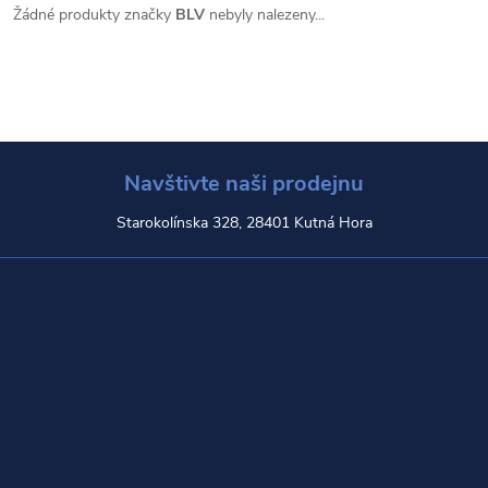
Žádné produkty značky
BLV
nebyly nalezeny...
Navštivte naši prodejnu
Starokolínska 328, 28401 Kutná Hora