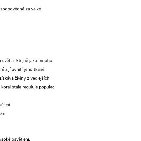
u zodpovědné za velké
u světla. Stejně jako mnoho
 žijí uvnitř jeho tkáně.
ískává živiny z vedlejších
orál stále reguluje populaci
bělení.
rem
ysoké osvětlení.