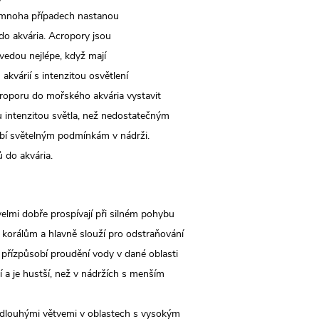
 v mnoha případech nastanou
 do akvária. Acropory jsou
 vedou nejlépe, když mají
kvárií s intenzitou osvětlení
oporu do mořského akvária vystavit
 intenzitou světla, než nedostatečným
obí světelným podmínkám v nádrži.
 do akvária.
elmi dobře prospívají při silném pohybu
 korálům a hlavně slouží pro odstraňování
 přízpůsobí proudění vody v dané oblasti
í a je hustší, než v nádržích s menším
 dlouhými větvemi v oblastech s vysokým