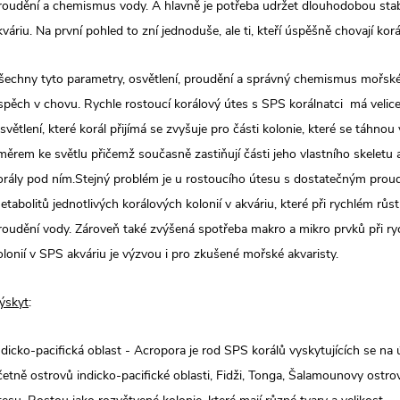
roudění a chemismus vody. A hlavně je potřeba udržet dlouhodobou sta
kváriu. Na první pohled to zní jednoduše, ale ti, kteří úspěšně chovají ko
šechny tyto parametry, osvětlení, proudění a správný chemismus mořské 
spěch v chovu. Rychle rostoucí korálový útes s SPS korálnatci má veli
světlení, které korál přijímá se zvyšuje pro části kolonie, které se táhnou
měrem ke světlu přičemž současně zastiňují části jeho vlastního skeletu 
orály pod ním.Stejný problém je u rostoucího útesu s dostatečným pro
etabolitů jednotlivých korálových kolonií v akváriu, které při rychlém růst
roudění vody. Zároveň také zvýšená spotřeba makro a mikro prvků při ry
olonií v SPS akváriu je výzvou i pro zkušené mořské akvaristy.
ýskyt
:
ndicko-pacifická oblast - Acropora je rod SPS korálů vyskytujících se na
četně ostrovů indicko-pacifické oblasti, Fidži, Tonga, Šalamounovy ostr