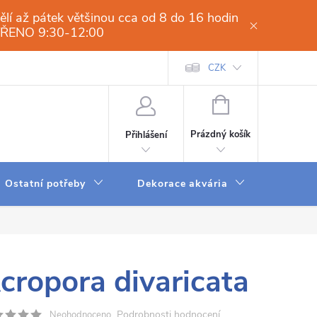
í až pátek většinou cca od 8 do 16 hodin
VŘENO 9:30-12:00
í osmóza-filtrace vody.cz
Obchodní podmínky
CZK
Dodací a platební 
NÁKUPNÍ
KOŠÍK
Prázdný košík
Přihlášení
Ostatní potřeby
Dekorace akvária
Krmení
cropora divaricata
Podrobnosti hodnocení
Neohodnoceno