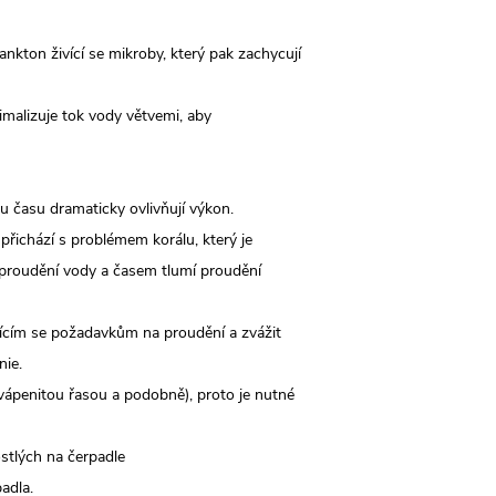
ankton živící se mikroby, který pak zachycují
imalizuje tok vody větvemi, aby
hu času dramaticky ovlivňují výkon.
přichází s problémem korálu, který je
 proudění vody a časem tlumí proudění
ěnícím se požadavkům na proudění a zvážit
nie.
ápenitou řasou a podobně), proto je nutné
ostlých na čerpadle
adla.