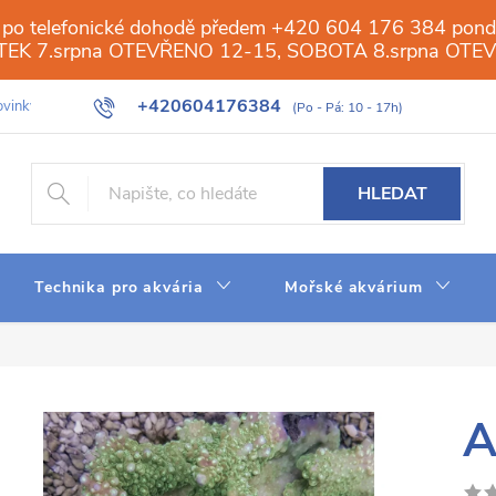
 po telefonické dohodě předem +420 604 176 384 ponděl
PÁTEK 7.srpna OTEVŘENO 12-15, SOBOTA 8.srpna OTE
+420604176384
vinky
Galerie
Obchod
Web
Slovník pojmů
Reverzn
HLEDAT
Technika pro akvária
Mořské akvárium
A