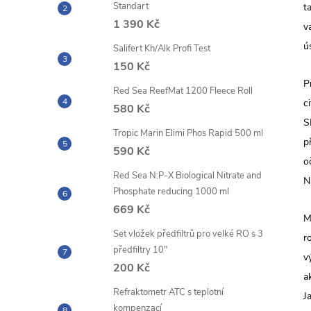
Standart
t
1 390 Kč
v
ú
Salifert Kh/Alk Profi Test
150 Kč
P
Red Sea ReefMat 1200 Fleece Roll
c
580 Kč
S
Tropic Marin Elimi Phos Rapid 500 ml
p
590 Kč
o
Red Sea N:P-X Biological Nitrate and
N
Phosphate reducing 1000 ml
669 Kč
M
Set vložek předfiltrů pro velké RO s 3
r
předfiltry 10"
v
200 Kč
a
Refraktometr ATC s teplotní
J
kompenzací