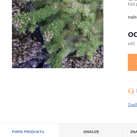
Kód 
nab
1
Měr
cena
Znač
POPIS PRODUKTU
DISKUZE
ZN