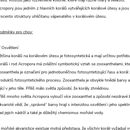
tesu. Rostou jako rozvětvené kolonie, které mají různé tvary a velikost.
cropory jsou jedním z hlavních korálů vytvářejících korálové útesy a jso
rocento struktury uhličitanu vápenatého v korálovém útesu.
odmínky pro chov:
/ Osvětlení
ětšina korálů na korálovém útesu je fotosyntetická a mají určitou potřeb
orálů i rod Acropora má zvláštní symbiotický vztah se zooxanthelami, které
ooxanthela je označení pro jednobuněčnou fotosyntetizující řasu a korál z
roduktů fotosyntetického procesu. Zooxanthela je obvykle hnědé barvy a k
ijící v jeho těle. Příliš málo světla způsobí, že korály zhnědnou.
říliš mnoho světla Acropora vyloučí více zooxanthel a způsobí nezdravé 
kvaristé vědí, že „správné“ barvy hrají s intenzitou osvětlení i jeho spekt
ad jejich nádrží a také je důležitý chemismus mořské vody.
 mořské akvaristice existuje mylná představa, že všichni koráli vyžadují v