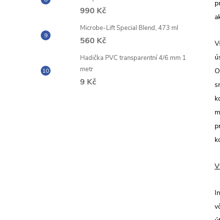
p
990 Kč
a
Microbe-Lift Special Blend, 473 ml
560 Kč
V
ú
Hadička PVC transparentní 4/6 mm 1
metr
O
9 Kč
s
k
m
p
k
V
I
v