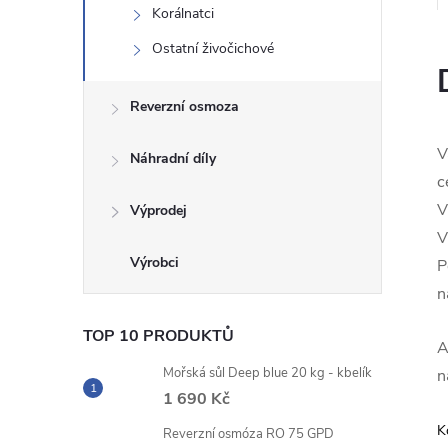
Korálnatci
n
Ostatní živočichové
e
Reverzní osmoza
l
V
Náhradní díly
c
V
Výprodej
V
P
n
TOP 10 PRODUKTŮ
A
Mořská sůl Deep blue 20 kg - kbelík
n
1 690 Kč
K
Reverzní osmóza RO 75 GPD