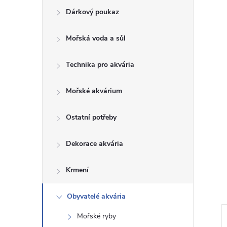
Dárkový poukaz
s
Mořská voda a sůl
t
Technika pro akvária
r
a
Mořské akvárium
n
Ostatní potřeby
n
Dekorace akvária
í
Krmení
p
Obyvatelé akvária
Mořské ryby
a