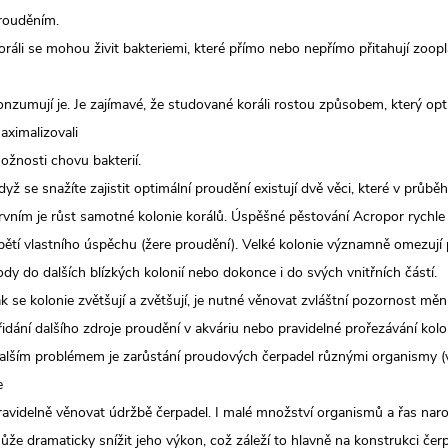
rouděním.
oráli se mohou živit bakteriemi, které přímo nebo nepřímo přitahují zoopl
onzumují je. Je zajímavé, že studované koráli rostou způsobem, který opt
aximalizovali
ožnosti chovu bakterií.
dyž se snažíte zajistit optimální proudění existují dvě věci, které v průbě
rvním je růst samotné kolonie korálů. Úspěšné pěstování Acropor rychle 
bětí vlastního úspěchu (žere proudění). Velké kolonie významně omezují
ody do dalších blízkých kolonií nebo dokonce i do svých vnitřních částí.
ak se kolonie zvětšují a zvětšují, je nutné věnovat zvláštní pozornost m
řidání dalšího zdroje proudění v akváriu nebo pravidelné prořezávání kolo
alším problémem je zarůstání proudových čerpadel různými organismy (v
e
ravidelně věnovat údržbě čerpadel. I malé množství organismů a řas nar
ůže dramaticky snížit jeho výkon, což záleží to hlavně na konstrukci čerp