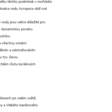
bilitu těchto podmínek v mořském
rálnatce rodu Acropora vědí své.
vody jsou velice důležité pro
ce dynamickou povahu.
 vzhůru
a všechny ostatní
uděním a odstraňováním
u tzv. žerou
chlém růstu korálových
 útesech po celém světě,
ovy a Velkého bariérového