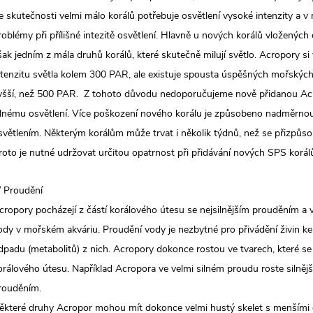
e skutečnosti velmi málo korálů potřebuje osvětlení vysoké intenzity a
roblémy při přílišné intezitě osvětlení. Hlavně u nových korálů vložených
šak jedním z mála druhů korálů, které skutečně milují světlo. Acropory si
ntenzitu světla kolem 300 PAR, ale existuje spousta úspěšných mořských a
yšší, než 500 PAR. Z tohoto důvodu nedoporučujeme nově přidanou Acr
ilnému osvětlení. Více poškození nového korálu je způsobeno nadměrnou
světlením. Některým korálům může trvat i několik týdnů, než se přizpůs
roto je nutné udržovat určitou opatrnost při přidávání nových SPS korálů
/ Proudění
cropory pocházejí z částí korálového útesu se nejsilnějším prouděním a v
ody v mořském akváriu. Proudění vody je nezbytné pro přivádění živin ke
dpadu (metabolitů) z nich. Acropory dokonce rostou ve tvarech, které se
orálového útesu. Například Acropora ve velmi silném proudu roste silnějš
rouděním.
ěkteré druhy Acropor mohou mít dokonce velmi hustý skelet s menšími