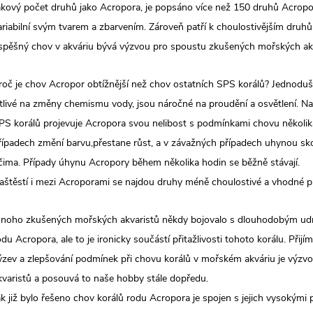
akový počet druhů jako Acropora, je popsáno více než 150 druhů Acropor
ariabilní svým tvarem a zbarvením. Zároveň patří k choulostivějším druhům
spěšný chov v akváriu bývá výzvou pro spoustu zkušených mořských ak
roč je chov Acropor obtížnější než chov ostatních SPS korálů? Jednodu
itlivé na změny chemismu vody, jsou náročné na proudění a osvětlení. N
PS korálů projevuje Acropora svou nelibost s podmínkami chovu několi
řípadech změní barvu,přestane růst, a v závažných případech uhynou s
čima. Případy úhynu Acropory během několika hodin se běžně stávají.
aštěstí i mezi Acroporami se najdou druhy méně choulostivé a vhodné p
noho zkušených mořských akvaristů někdy bojovalo s dlouhodobým udr
odu Acropora, ale to je ironicky součástí přitažlivosti tohoto korálu. Přij
ýzev a zlepšování podmínek při chovu korálů v mořském akváriu je výz
kvaristů a posouvá to naše hobby stále dopředu.
ak již bylo řešeno chov korálů rodu Acropora je spojen s jejich vysokými 