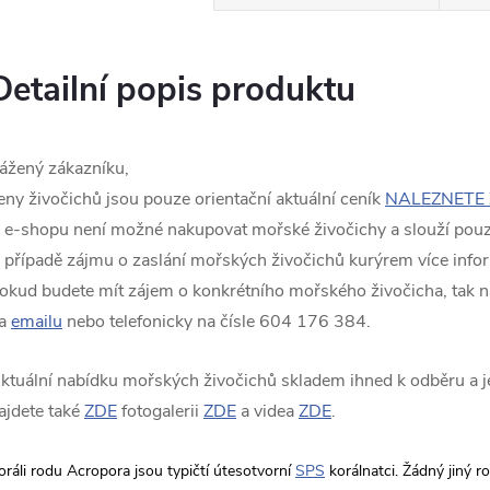
Detailní popis produktu
ážený zákazníku,
eny živočichů jsou pouze orientační aktuální ceník
NALEZNETE 
 e-shopu není možné nakupovat mořské živočichy a slouží pouze
 případě zájmu o zaslání mořských živočichů kurýrem více info
okud budete mít zájem o konkrétního mořského živočicha, tak n
a
emailu
nebo telefonicky na čísle 604 176 384.
ktuální nabídku mořských živočichů skladem ihned k odběru a je
ajdete také
ZDE
fotogalerii
ZDE
a videa
ZDE
.
oráli rodu Acropora jsou typičtí útesotvorní
SPS
korálnatci. Žádný jiný 