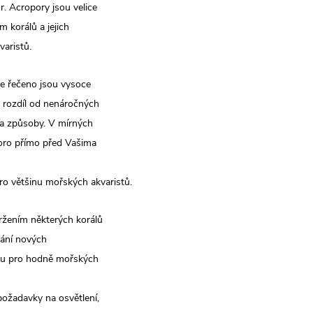
. Acropory jsou velice
 korálů a jejich
varistů.
še řečeno jsou vysoce
a rozdíl od nenáročných
ka způsoby. V mírných
koro přímo před Vašima
ro většinu mořských akvaristů.
žením některých korálů
ímání nových
vou pro hodně mořských
požadavky na osvětlení,