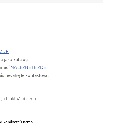
ZDE.
 jako katalog.
rmací
NALEZNETE ZDE.
ás neváhejte kontaktovat
jich aktuální cenu.
rod korálnatců nemá