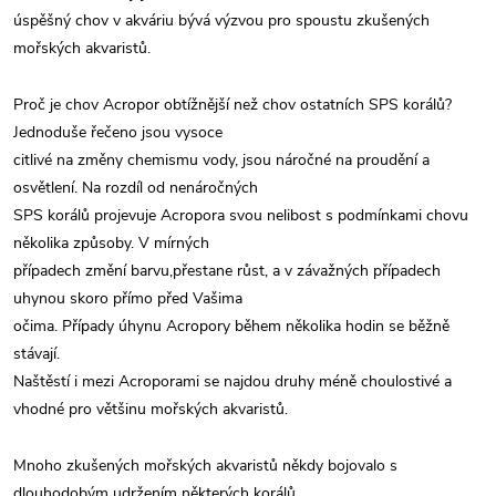
úspěšný chov v akváriu bývá výzvou pro spoustu zkušených
mořských akvaristů.
Proč je chov Acropor obtížnější než chov ostatních SPS korálů?
Jednoduše řečeno jsou vysoce
citlivé na změny chemismu vody, jsou náročné na proudění a
osvětlení. Na rozdíl od nenáročných
SPS korálů projevuje Acropora svou nelibost s podmínkami chovu
několika způsoby. V mírných
případech změní barvu,přestane růst, a v závažných případech
uhynou skoro přímo před Vašima
očima. Případy úhynu Acropory během několika hodin se běžně
stávají.
Naštěstí i mezi Acroporami se najdou druhy méně choulostivé a
vhodné pro většinu mořských akvaristů.
Mnoho zkušených mořských akvaristů někdy bojovalo s
dlouhodobým udržením některých korálů