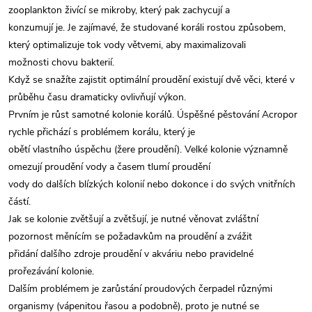
zooplankton živící se mikroby, který pak zachycují a
konzumují je. Je zajímavé, že studované koráli rostou způsobem,
který optimalizuje tok vody větvemi, aby maximalizovali
možnosti chovu bakterií.
Když se snažíte zajistit optimální proudění existují dvě věci, které v
průběhu času dramaticky ovlivňují výkon.
Prvním je růst samotné kolonie korálů. Úspěšné pěstování Acropor
rychle přichází s problémem korálu, který je
obětí vlastního úspěchu (žere proudění). Velké kolonie významně
omezují proudění vody a časem tlumí proudění
vody do dalších blízkých kolonií nebo dokonce i do svých vnitřních
částí.
Jak se kolonie zvětšují a zvětšují, je nutné věnovat zvláštní
pozornost měnícím se požadavkům na proudění a zvážit
přidání dalšího zdroje proudění v akváriu nebo pravidelné
prořezávání kolonie.
Dalším problémem je zarůstání proudových čerpadel různými
organismy (vápenitou řasou a podobně), proto je nutné se