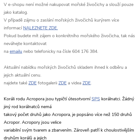
V e-shopu není možné nakupovat mořské živočichy a slouží pouze
jako katalog.
V případě zájmu o zaslání mořských živočichů kurýrem více
informací
NALEZNETE ZDE.
Pokud budete mít zájem o konkrétního mořského živočicha, tak nás
neváhejte kontaktovat
na
emailu
nebo telefonicky na čísle 604 176 384.
Aktuální nabídku mořských živočichů skladem ihned k odběru a
jejich aktuální cenu.
najdete také
ZDE
fotogalerii
ZDE
a videa
ZDE
.
Koráli rodu Acropora jsou typičtí útesotvorní
SPS
korálnatci. Žádný
jiný rod korálnatců nemá
takový počet druhů jako Acropora, je popsáno více než 150 druhů
Acropor. Acropory jsou velice
variabilní svým tvarem a zbarvením. Zároveň patří k choulostivějším
druhům korálů a jejich