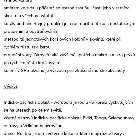
táhnou vzhůru
směrem ke světlu přičemž současně zastiňují části jeho vlastního
skeletu a všechny ostatní
korály pod ním.Stejný problém je u rostoucího útesu s dostatečným
prouděním a odstraňováním
metabolitů jednotlivých korálových kolonií v akváriu, které při
rychlém růstu tzv. žerou
proudění vody. Zároveň také zvýšená spotřeba makro a mikro prvků
při rychlém růstu korálových
kolonií v SPS akváriu je výzvou i pro zkušené mořské akvaristy.
Výskyt
:
Indicko-pacifická oblast - Acropora je rod SPS korálů vyskytujících
se na útesech po celém světě,
včetně ostrovů indicko-pacifické oblasti, Fidži, Tonga, Šalamounovy
ostrovy a Velkého bariérového
útesu. Rostou jako rozvětvené kolonie, které mají různé tvary a