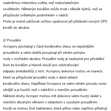
nadměrnou intenzitou světla, než nedostatečným
osvětlením. Některým korálům může trvat i několik týdnů, než se
přizpůsobí světelným podmínkám v nádrži.
Proto je nutné udržovat určitou opatrnost při přidávání nových SPS
korálů do akvária.
2/ Proudění
Acropory pocházejí z částí korálového útesu se nejsilnějším
prouděním a velmi dobře prospívají při silném pohybu
vody v mořském akváriu. Proudění vody je nezbytné pro přivádění
živin ke korálům a hlavně slouží pro odstraňování
odpadu (metabolitů) z nich. Acropory dokonce rostou ve tvarech,
které se přízpůsobí proudění vody v dané oblasti
korálového útesu. Například Acropora ve velmi silném proudu roste
silnější a je hustší, než v nádržích s menším prouděním.
Některé druhy Acropor mohou mít dokonce velmi hustý skelet s
menšími dlouhými větvemi v oblastech s vysokým prouděním.
Koráli se mohou živit bakteriemi, které přímo nebo nepřímo přitahují