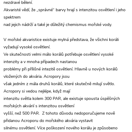
nezdravé bělení.
Akvaristé vědí, že „správné“ barvy hrají s intenzitou osvětlení i jeho
spektrem
nad jejich nádrží a také je důležitý chemismus mořské vody.
V mořské akvaristice existuje mylná představa, že všichni koráli
vyžadují vysoké osvětlení.
Ve skutečnosti velmi málo korálů potřebuje osvětlení vysoké
intenzity a v mnoha případech nastanou
problémy při přílišné intezitě osvětlení. Hlavně u nových korálů
vložených do akvária. Acropory jsou
však jedním z mála druhů korálů, které skutečně milují světlo.
Acropory si vedou nejlépe, když mají
intenzitu světla kolem 300 PAR, ale existuje spousta úspěšných
mořských akvárií s intenzitou osvětlení
vyšší, než 500 PAR. Z tohoto důvodu nedoporučujeme nově
přidanou Acroporu do mořského akvária vystavit
silnému osvětlení. Více poškození nového korálu je způsobeno