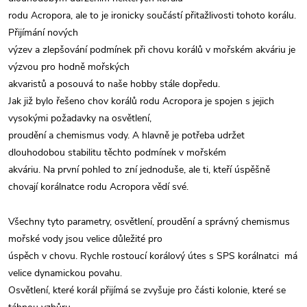
rodu Acropora, ale to je ironicky součástí přitažlivosti tohoto korálu.
Přijímání nových
výzev a zlepšování podmínek při chovu korálů v mořském akváriu je
výzvou pro hodně mořských
akvaristů a posouvá to naše hobby stále dopředu.
Jak již bylo řešeno chov korálů rodu Acropora je spojen s jejich
vysokými požadavky na osvětlení,
proudění a chemismus vody. A hlavně je potřeba udržet
dlouhodobou stabilitu těchto podmínek v mořském
akváriu. Na první pohled to zní jednoduše, ale ti, kteří úspěšně
chovají korálnatce rodu Acropora vědí své.
Všechny tyto parametry, osvětlení, proudění a správný chemismus
mořské vody jsou velice důležité pro
úspěch v chovu. Rychle rostoucí korálový útes s SPS korálnatci má
velice dynamickou povahu.
Osvětlení, které korál přijímá se zvyšuje pro části kolonie, které se