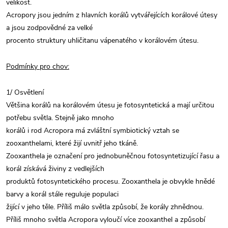
velikost.
Acropory jsou jedním z hlavních korálů vytvářejících korálové útesy
a jsou zodpovědné za velké
procento struktury uhličitanu vápenatého v korálovém útesu.
Podmínky pro chov:
1/ Osvětlení
Většina korálů na korálovém útesu je fotosyntetická a mají určitou
potřebu světla. Stejně jako mnoho
korálů i rod Acropora má zvláštní symbiotický vztah se
zooxanthelami, které žijí uvnitř jeho tkáně.
Zooxanthela je označení pro jednobuněčnou fotosyntetizující řasu a
korál získává živiny z vedlejších
produktů fotosyntetického procesu. Zooxanthela je obvykle hnědé
barvy a korál stále reguluje populaci
žijící v jeho těle. Příliš málo světla způsobí, že korály zhnědnou.
Příliš mnoho světla Acropora vyloučí více zooxanthel a způsobí