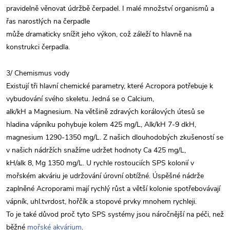
pravidelně věnovat údržbě čerpadel. I malé množství organismů a
řas narostlých na čerpadle
může dramaticky snížit jeho výkon, což záleží to hlavně na
konstrukci čerpadla.
3/ Chemismus vody
Existují tři hlavní chemické parametry, které Acropora potřebuje k
vybudování svého skeletu. Jedná se o Calcium,
alk/kH a Magnesium. Na většině zdravých korálových útesů se
hladina vápníku pohybuje kolem 425 mg/L, Alk/kH 7-9 dkH,
magnesium 1290-1350 mg/L. Z našich dlouhodobých zkušeností se
v našich nádržích snažíme udržet hodnoty Ca 425 mg/L,
kH/alk 8, Mg 1350 mg/L. U rychle rostouciích SPS kolonií v
mořském akváriu je udržování úrovní obtížné. Úspěšné nádrže
zaplněné Acroporami mají rychlý růst a větší kolonie spotřebovávají
vápník, uhl.tvrdost, hořčík a stopové prvky mnohem rychleji.
To je také důvod proč tyto SPS systémy jsou náročnější na péči, než
běžné
mořské akvárium
.