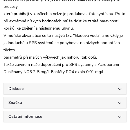
procesy,
které probíhají v korálech a nelze je produkovat fotosyntézou. Proto
při extrémně nízkých hodnotách může dojít ke ztrátě barevnosti
korálů, ke zbělení a následnému úhynu.
V mořské akvaristice se to nazývá tzv. "hladová voda" a ne vždy je
jednoduché u SPS systémů se pohybovat na nízkých hodnotách
těchto
parametrů při malých výkyvech jak nahoru, tak dolů.
Takže závěrem naše doporučení pro SPS systémy s Acroporami
Dusičnany NO3 2-5 mg/L Fosfáty PO4 okolo 0,01 mg/L.
Diskuse
Značka
Ostatní informace