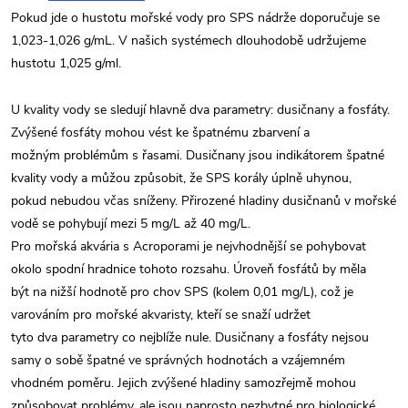
Pokud jde o hustotu mořské vody pro SPS nádrže doporučuje se
1,023-1,026 g/mL. V našich systémech dlouhodobě udržujeme
hustotu 1,025 g/ml.
U kvality vody se sledují hlavně dva parametry: dusičnany a fosfáty.
Zvýšené fosfáty mohou vést ke špatnému zbarvení a
možným problémům s řasami. Dusičnany jsou indikátorem špatné
kvality vody a můžou způsobit, že SPS korály úplně uhynou,
pokud nebudou včas sníženy. Přirozené hladiny dusičnanů v mořské
vodě se pohybují mezi 5 mg/L až 40 mg/L.
Pro mořská akvária s Acroporami je nejvhodnější se pohybovat
okolo spodní hradnice tohoto rozsahu. Úroveň fosfátů by měla
být na nižší hodnotě pro chov SPS (kolem 0,01 mg/L), což je
varováním pro mořské akvaristy, kteří se snaží udržet
tyto dva parametry co nejblíže nule. Dusičnany a fosfáty nejsou
samy o sobě špatné ve správných hodnotách a vzájemném
vhodném poměru. Jejich zvýšené hladiny samozřejmě mohou
způsobovat problémy, ale jsou naprosto nezbytné pro biologické