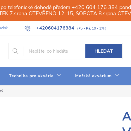
 po telefonické dohodě předem +420 604 176 384 ponděl
PÁTEK 7.srpna OTEVŘENO 12-15, SOBOTA 8.srpna OTE
+420604176384
vinky
Galerie
Obchod
Web
Slovník pojmů
Reverzn
HLEDAT
Technika pro akvária
Mořské akvárium
ký
A