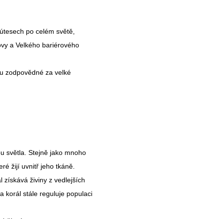
a útesech po celém světě,
rovy a Velkého bariérového
sou zodpovědné za velké
bu světla. Stejně jako mnoho
é žijí uvnitř jeho tkáně.
 získává živiny z vedlejších
 korál stále reguluje populaci