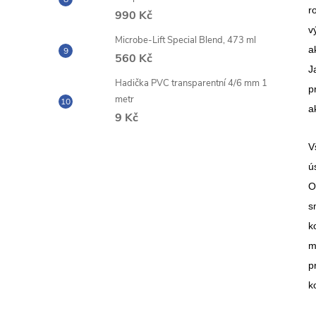
r
990 Kč
v
Microbe-Lift Special Blend, 473 ml
a
560 Kč
J
Hadička PVC transparentní 4/6 mm 1
p
metr
a
9 Kč
V
ú
O
s
k
m
p
k