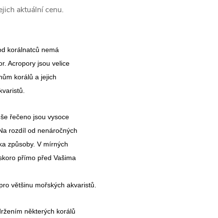
jich aktuální cenu.
rod korálnatců nemá
r. Acropory jsou velice
hům korálů a jejich
kvaristů.
uše řečeno jsou vysoce
 Na rozdíl od nenáročných
ika způsoby. V mírných
 skoro přímo před Vašima
pro většinu mořských akvaristů.
ržením některých korálů