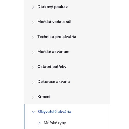
Dárkový poukaz
s
Mořská voda a sůl
t
Technika pro akvária
r
a
Mořské akvárium
n
Ostatní potřeby
n
Dekorace akvária
í
Krmení
p
Obyvatelé akvária
Mořské ryby
a