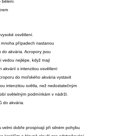
é bělení.
ktrem
 vysoké osvětlení.
a v mnoha případech nastanou
h do akvária. Acropory jsou
si vedou nejlépe, když mají
akvárií s intenzitou osvětlení
roporu do mořského akvária vystavit
ou intenzitou světla, než nedostatečným
ůsobí světelným podmínkám v nádrži.
ů do akvária.
 velmi dobře prospívají při silném pohybu