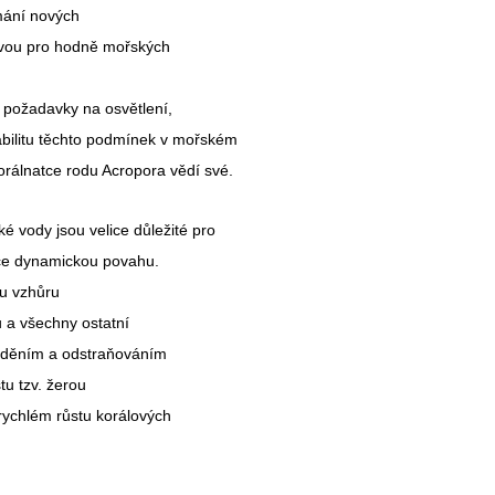
ímání nových
zvou pro hodně mořských
i požadavky na osvětlení,
abilitu těchto podmínek v mořském
korálnatce rodu Acropora vědí své.
 vody jsou velice důležité pro
ice dynamickou povahu.
ou vzhůru
u a všechny ostatní
ouděním a odstraňováním
tu tzv. žerou
rychlém růstu korálových