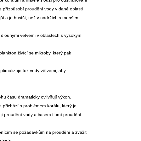
ke korálům a hlavně slouží pro odstraňování
e přízpůsobí proudění vody v dané oblasti
jší a je hustší, než v nádržích s menším
 dlouhými větvemi v oblastech s vysokým
lankton živící se mikroby, který pak
ptimalizuje tok vody větvemi, aby
běhu času dramaticky ovlivňují výkon.
 přichází s problémem korálu, který je
jí proudění vody a časem tlumí proudění
.
 měnícím se požadavkům na proudění a zvážit