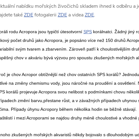
ktuální nabídku mořských živočichů skladem ihned k odběru a je
ajdete také
ZDE
fotogalerii
ZDE
a videa
ZDE
.
oráli rodu Acropora jsou typičtí útesotvorní
SPS
korálnatci. Žádný jiný 
akový počet druhů jako Acropora, je popsáno více než 150 druhů Acropo
ariabilní svým tvarem a zbarvením. Zároveň patří k choulostivějším dru
spěšný chov v akváriu bývá výzvou pro spoustu zkušených mořských a
roč je chov Acropor obtížnější než chov ostatních SPS korálů? Jednod
itlivé na změny chemismu vody, jsou náročné na proudění a osvětlení.
PS korálů projevuje Acropora svou nelibost s podmínkami chovu někol
řípadech změní barvu,přestane růst, a v závažných případech uhynou
čima. Případy úhynu Acropory během několika hodin se běžně stávají.
aštěstí i mezi Acroporami se najdou druhy méně choulostivé a vhodné 
noho zkušených mořských akvaristů někdy bojovalo s dlouhodobým ud