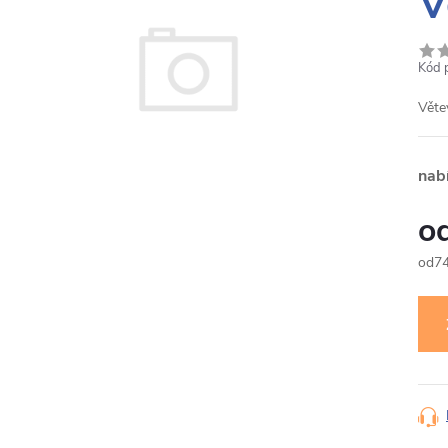
V
Kód 
Věte
nab
7
Měr
cena