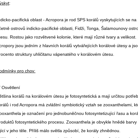
ýskyt
:
ndicko-pacifická oblast - Acropora je rod SPS korálů vyskytujících se n
četně ostrovů indicko-pacifické oblasti, Fidži, Tonga, Šalamounovy ost
tesu. Rostou jako rozvětvené kolonie, které mají různé tvary a velikost.
cropory jsou jedním z hlavních korálů vytvářejících korálové útesy a j
rocento struktury uhličitanu vápenatého v korálovém útesu.
odmínky pro chov:
/ Osvětlení
ětšina korálů na korálovém útesu je fotosyntetická a mají určitou potře
orálů i rod Acropora má zvláštní symbiotický vztah se zooxanthelami, kter
ooxanthela je označení pro jednobuněčnou fotosyntetizující řasu a korál
roduktů fotosyntetického procesu. Zooxanthela je obvykle hnědé barvy a
ijící v jeho těle. Příliš málo světla způsobí, že korály zhnědnou.