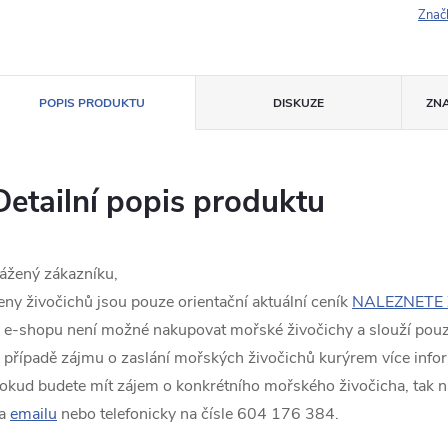
Znač
POPIS PRODUKTU
DISKUZE
ZN
Detailní popis produktu
ážený zákazníku,
eny živočichů jsou pouze orientační aktuální ceník
NALEZNETE 
 e-shopu není možné nakupovat mořské živočichy a slouží pouze
 případě zájmu o zaslání mořských živočichů kurýrem více info
okud budete mít zájem o konkrétního mořského živočicha, tak n
a
emailu
nebo telefonicky na čísle 604 176 384.