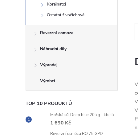
Korálnatci
n
Ostatní živočichové
e
Reverzní osmoza
l
Náhradní díly
Výprodej
V
c
V
TOP 10 PRODUKTŮ
V
Mořská sůl Deep blue 20 kg - kbelík
P
1 690 Kč
n
Reverzní osmóza RO 75 GPD