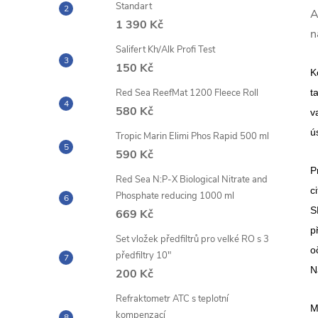
Standart
A
1 390 Kč
n
Salifert Kh/Alk Profi Test
150 Kč
K
Red Sea ReefMat 1200 Fleece Roll
t
580 Kč
v
ú
Tropic Marin Elimi Phos Rapid 500 ml
590 Kč
P
Red Sea N:P-X Biological Nitrate and
c
Phosphate reducing 1000 ml
S
669 Kč
p
Set vložek předfiltrů pro velké RO s 3
o
předfiltry 10"
N
200 Kč
Refraktometr ATC s teplotní
M
kompenzací