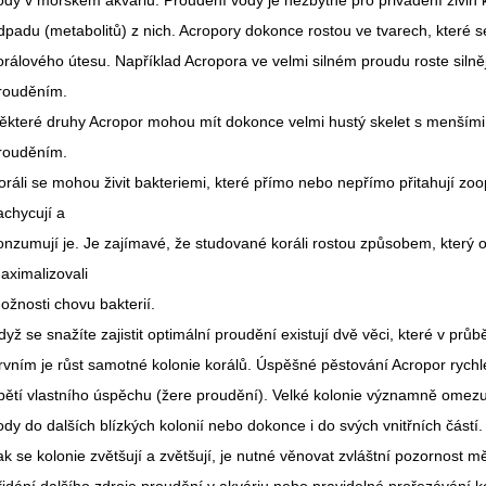
ody v mořském akváriu. Proudění vody je nezbytné pro přivádění živin 
dpadu (metabolitů) z nich. Acropory dokonce rostou ve tvarech, které s
orálového útesu. Například Acropora ve velmi silném proudu roste silně
rouděním.
ěkteré druhy Acropor mohou mít dokonce velmi hustý skelet s menšími
rouděním.
oráli se mohou živit bakteriemi, které přímo nebo nepřímo přitahují zoop
achycují a
onzumují je. Je zajímavé, že studované koráli rostou způsobem, který o
aximalizovali
ožnosti chovu bakterií.
dyž se snažíte zajistit optimální proudění existují dvě věci, které v prů
rvním je růst samotné kolonie korálů. Úspěšné pěstování Acropor rychle
bětí vlastního úspěchu (žere proudění). Velké kolonie významně omezu
ody do dalších blízkých kolonií nebo dokonce i do svých vnitřních částí
ak se kolonie zvětšují a zvětšují, je nutné věnovat zvláštní pozornost