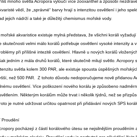
říliš mnoho světla Acropora vyloučí více zooxanthel a způsobí nezdrav
kvaristé vědí, že „správné“ barvy hrají s intenzitou osvětlení i jeho spe
ad jejich nádrží a také je důležitý chemismus mořské vody.
 mořské akvaristice existuje mylná představa, že všichni koráli vyžadují
e skutečnosti velmi málo korálů potřebuje osvětlení vysoké intenzity 
roblémy při přílišné intezitě osvětlení. Hlavně u nových korálů vloženýc
šak jedním z mála druhů korálů, které skutečně milují světlo. Acropory 
ntenzitu světla kolem 300 PAR, ale existuje spousta úspěšných mořských 
yšší, než 500 PAR. Z tohoto důvodu nedoporučujeme nově přidanou Ac
ilnému osvětlení. Více poškození nového korálu je způsobeno nadměrn
světlením. Některým korálům může trvat i několik týdnů, než se přizp
roto je nutné udržovat určitou opatrnost při přidávání nových SPS korál
/ Proudění
cropory pocházejí z částí korálového útesu se nejsilnějším prouděním a