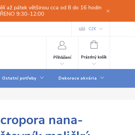
í až pátek většinou cca od 8 do 16 hodin
VŘENO 9:30-12:00
í osmóza-filtrace vody.cz
Obchodní podmínky
CZK
Dodací a platební 
NÁKUPNÍ
KOŠÍK
Prázdný košík
Přihlášení
Ostatní potřeby
Dekorace akvária
Krmení
cropora nana-