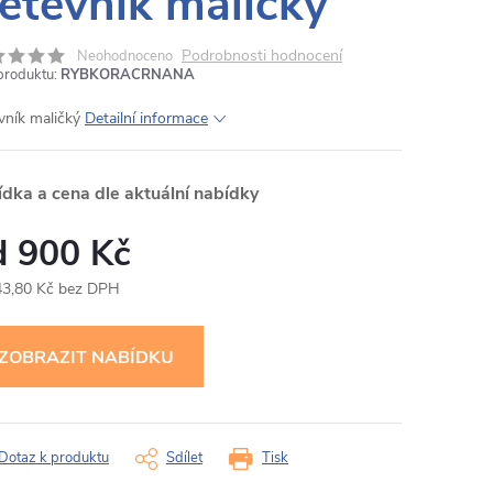
ětevník maličký
Podrobnosti hodnocení
Neohodnoceno
produktu:
RYBKORACRNANA
vník maličký
Detailní informace
ídka a cena dle aktuální nabídky
900 Kč
43,80 Kč bez DPH
ná
:
Dotaz k produktu
Sdílet
Tisk