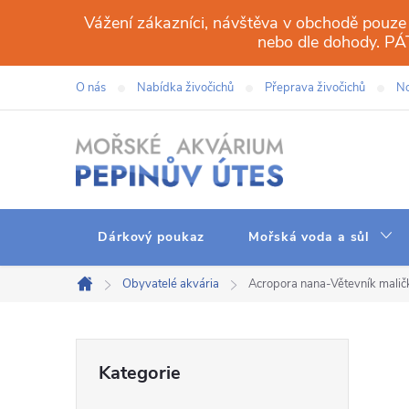
Přejít
Vážení zákazníci, návštěva v obchodě pouze
na
nebo dle dohody. 
obsah
O nás
Nabídka živočichů
Přeprava živočichů
No
Dárkový poukaz
Mořská voda a sůl
Obyvatelé akvária
Acropora nana-Větevník malič
Domů
P
Přeskočit
Kategorie
kategorie
o