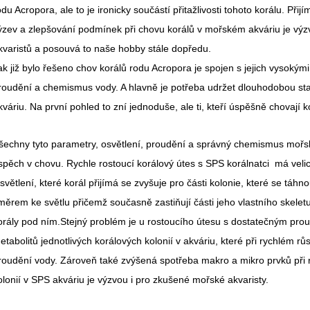
odu Acropora, ale to je ironicky součástí přitažlivosti tohoto korálu. Přij
ýzev a zlepšování podmínek při chovu korálů v mořském akváriu je vý
kvaristů a posouvá to naše hobby stále dopředu.
ak již bylo řešeno chov korálů rodu Acropora je spojen s jejich vysokým
roudění a chemismus vody. A hlavně je potřeba udržet dlouhodobou st
kváriu. Na první pohled to zní jednoduše, ale ti, kteří úspěšně chovají 
šechny tyto parametry, osvětlení, proudění a správný chemismus mořské
spěch v chovu. Rychle rostoucí korálový útes s SPS korálnatci má vel
světlení, které korál přijímá se zvyšuje pro části kolonie, které se táhn
měrem ke světlu přičemž současně zastiňují části jeho vlastního skelet
orály pod ním.Stejný problém je u rostoucího útesu s dostatečným pr
etabolitů jednotlivých korálových kolonií v akváriu, které při rychlém růs
roudění vody. Zároveň také zvýšená spotřeba makro a mikro prvků při 
olonií v SPS akváriu je výzvou i pro zkušené mořské akvaristy.