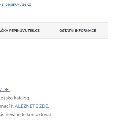
ka:
pepinuvutes.cz
AČKA
PEPINUVUTES.CZ
OSTATNÍ INFORMACE
ZDE.
 jako katalog.
rmací
NALEZNETE ZDE.
ás neváhejte kontaktovat