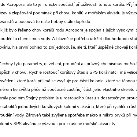
odu Acropora, ale to je ironicky součástí přitažlivosti tohoto korálu. Přij
ýzev a zlepšování podmínek při chovu korálů v mořském akváriu je výz
kvaristů a posouvá to naše hobby stále dopředu.
ak již bylo řešeno chov korálů rodu Acropora je spojen s jejich vysokými 
roudění a chemismus vody. A hlavně je potřeba udržet dlouhodobou sta
kváriu. Na první pohled to zní jednoduše, ale ti, kteří úspěšně chovají ko
šechny tyto parametry, osvětlení, proudění a správný chemismus mořské 
spěch v chovu. Rychle rostoucí korálový útes s SPS korálnatci má veli
světlení, které korál přijímá se zvyšuje pro části kolonie, které se táhnou
měrem ke světlu přičemž současně zastiňují části jeho vlastního skeletu 
orály pod ním.Stejný problém je u rostoucího útesu s dostatečným pro
etabolitů jednotlivých korálových kolonií v akváriu, které při rychlém růst
roudění vody. Zároveň také zvýšená spotřeba makro a mikro prvků při ry
olonií v SPS akváriu je výzvou i pro zkušené mořské akvaristy.