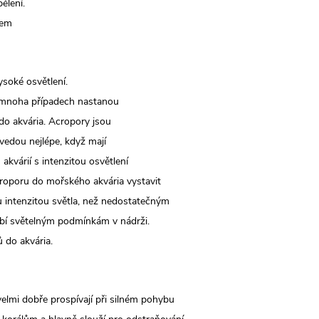
bělení.
rem
ysoké osvětlení.
 v mnoha případech nastanou
 do akvária. Acropory jsou
 vedou nejlépe, když mají
kvárií s intenzitou osvětlení
oporu do mořského akvária vystavit
 intenzitou světla, než nedostatečným
obí světelným podmínkám v nádrži.
 do akvária.
elmi dobře prospívají při silném pohybu