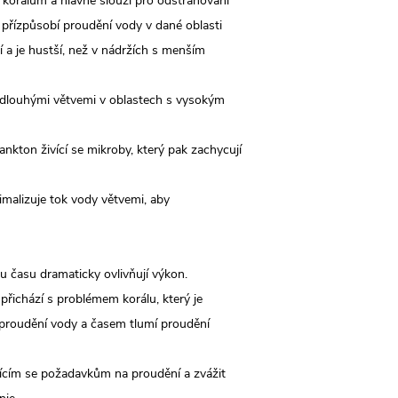
 korálům a hlavně slouží pro odstraňování
 přízpůsobí proudění vody v dané oblasti
í a je hustší, než v nádržích s menším
 dlouhými větvemi v oblastech s vysokým
ankton živící se mikroby, který pak zachycují
imalizuje tok vody větvemi, aby
hu času dramaticky ovlivňují výkon.
přichází s problémem korálu, který je
 proudění vody a časem tlumí proudění
ěnícím se požadavkům na proudění a zvážit