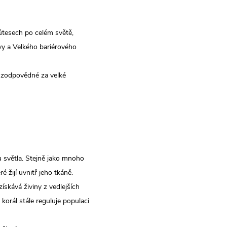
 útesech po celém světě,
ovy a Velkého bariérového
u zodpovědné za velké
u světla. Stejně jako mnoho
 žijí uvnitř jeho tkáně.
ískává živiny z vedlejších
orál stále reguluje populaci