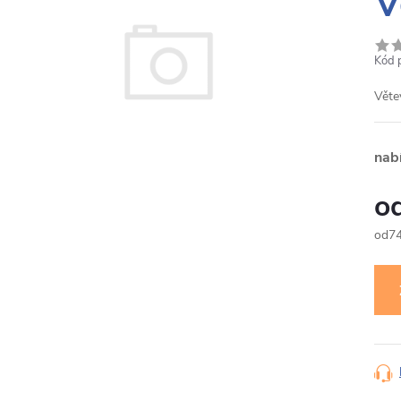
V
Kód 
Věte
nab
7
Měr
cena