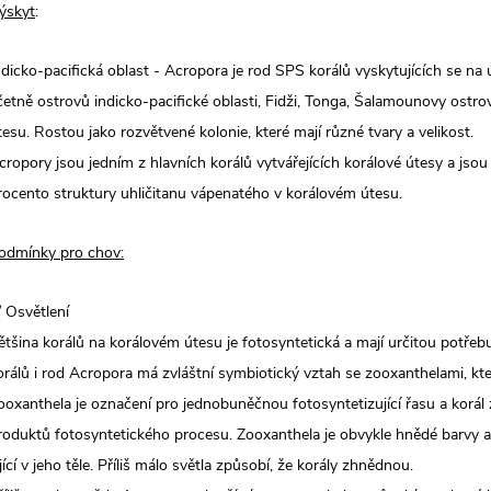
ýskyt
:
ndicko-pacifická oblast - Acropora je rod SPS korálů vyskytujících se na
četně ostrovů indicko-pacifické oblasti, Fidži, Tonga, Šalamounovy ostr
tesu. Rostou jako rozvětvené kolonie, které mají různé tvary a velikost.
cropory jsou jedním z hlavních korálů vytvářejících korálové útesy a jso
rocento struktury uhličitanu vápenatého v korálovém útesu.
odmínky pro chov:
/ Osvětlení
ětšina korálů na korálovém útesu je fotosyntetická a mají určitou potřeb
orálů i rod Acropora má zvláštní symbiotický vztah se zooxanthelami, které
ooxanthela je označení pro jednobuněčnou fotosyntetizující řasu a korál z
roduktů fotosyntetického procesu. Zooxanthela je obvykle hnědé barvy a k
ijící v jeho těle. Příliš málo světla způsobí, že korály zhnědnou.