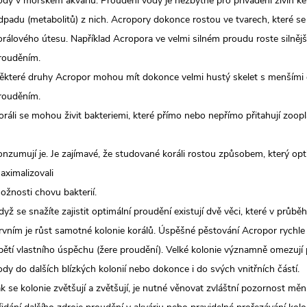
ody v mořském akváriu. Proudění vody je nezbytné pro přivádění živin ke
dpadu (metabolitů) z nich. Acropory dokonce rostou ve tvarech, které se
orálového útesu. Například Acropora ve velmi silném proudu roste silnějš
rouděním.
ěkteré druhy Acropor mohou mít dokonce velmi hustý skelet s menšími
rouděním.
oráli se mohou živit bakteriemi, které přímo nebo nepřímo přitahují zoopl
onzumují je. Je zajímavé, že studované koráli rostou způsobem, který opt
aximalizovali
ožnosti chovu bakterií.
dyž se snažíte zajistit optimální proudění existují dvě věci, které v průbě
rvním je růst samotné kolonie korálů. Úspěšné pěstování Acropor rychle 
bětí vlastního úspěchu (žere proudění). Velké kolonie významně omezují
ody do dalších blízkých kolonií nebo dokonce i do svých vnitřních částí.
ak se kolonie zvětšují a zvětšují, je nutné věnovat zvláštní pozornost m