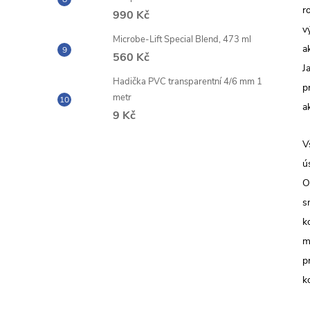
r
990 Kč
v
Microbe-Lift Special Blend, 473 ml
a
560 Kč
J
Hadička PVC transparentní 4/6 mm 1
p
metr
a
9 Kč
V
ú
O
s
k
m
p
k