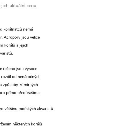
jich aktuální cenu.
rod korálnatců nemá
. Acropory jsou velice
 korálů a jejich
varistů.
še řečeno jsou vysoce
a rozdíl od nenáročných
ka způsoby. V mírných
koro přímo před Vašima
ro většinu mořských akvaristů.
žením některých korálů