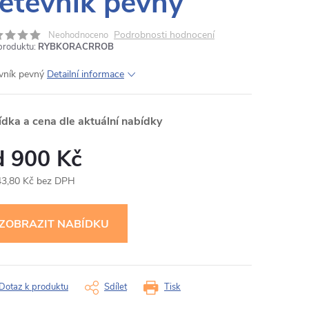
ětevník pevný
Podrobnosti hodnocení
Neohodnoceno
produktu:
RYBKORACRROB
vník pevný
Detailní informace
ídka a cena dle aktuální nabídky
900 Kč
43,80 Kč bez DPH
ná
:
Dotaz k produktu
Sdílet
Tisk