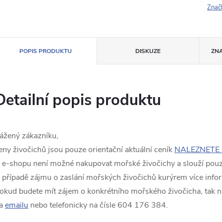
Znač
POPIS PRODUKTU
DISKUZE
ZN
Detailní popis produktu
ážený zákazníku,
eny živočichů jsou pouze orientační aktuální ceník
NALEZNETE 
 e-shopu není možné nakupovat mořské živočichy a slouží pouze
 případě zájmu o zaslání mořských živočichů kurýrem více info
okud budete mít zájem o konkrétního mořského živočicha, tak n
a
emailu
nebo telefonicky na čísle 604 176 384.