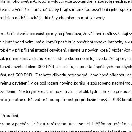
říliš mnoho světla Acropora vyloučí více zooxanthel a způsobí nezdravé 
kvaristé vědí, že „správné“ barvy hrají s intenzitou osvětlení i jeho spekt
ad jejich nádrží a také je důležitý chemismus mořské vody.
 mořské akvaristice existuje mylná představa, že všichni koráli vyžadují v
e skutečnosti velmi málo korálů potřebuje osvětlení vysoké intenzity a
roblémy při přílišné intezitě osvětlení. Hlavně u nových korálů vložených
šak jedním z mála druhů korálů, které skutečně milují světlo. Acropory si
ntenzitu světla kolem 300 PAR, ale existuje spousta úspěšných mořských a
yšší, než 500 PAR. Z tohoto důvodu nedoporučujeme nově přidanou Acr
ilnému osvětlení. Více poškození nového korálu je způsobeno nadměrnou
světlením. Některým korálům může trvat i několik týdnů, než se přizpůs
roto je nutné udržovat určitou opatrnost při přidávání nových SPS korálů
/ Proudění
cropory pocházejí z částí korálového útesu se nejsilnějším prouděním a v