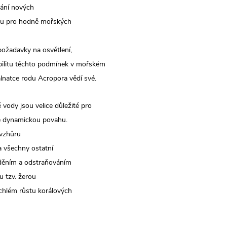
ímání nových
vou pro hodně mořských
požadavky na osvětlení,
bilitu těchto podmínek v mořském
rálnatce rodu Acropora vědí své.
vody jsou velice důležité pro
ce dynamickou povahu.
 vzhůru
a všechny ostatní
uděním a odstraňováním
u tzv. žerou
chlém růstu korálových