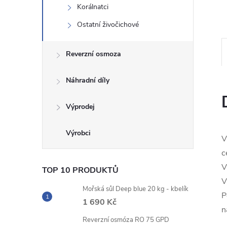
Korálnatci
n
Ostatní živočichové
e
Reverzní osmoza
l
Náhradní díly
Výprodej
V
c
V
TOP 10 PRODUKTŮ
V
Mořská sůl Deep blue 20 kg - kbelík
P
1 690 Kč
n
Reverzní osmóza RO 75 GPD