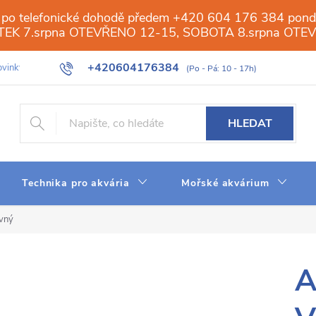
 po telefonické dohodě předem +420 604 176 384 ponděl
PÁTEK 7.srpna OTEVŘENO 12-15, SOBOTA 8.srpna OTE
+420604176384
vinky
Galerie
Obchod
Web
Slovník pojmů
Reverzn
HLEDAT
Technika pro akvária
Mořské akvárium
evný
A