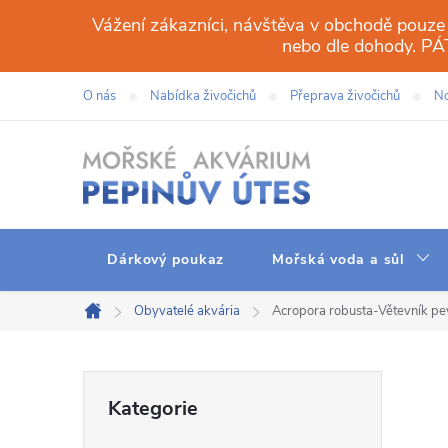
Přejít
Vážení zákazníci, návštěva v obchodě pouze
na
nebo dle dohody. 
obsah
O nás
Nabídka živočichů
Přeprava živočichů
No
Dárkový poukaz
Mořská voda a sůl
Obyvatelé akvária
Acropora robusta-Větevník p
Domů
P
Přeskočit
Kategorie
kategorie
o