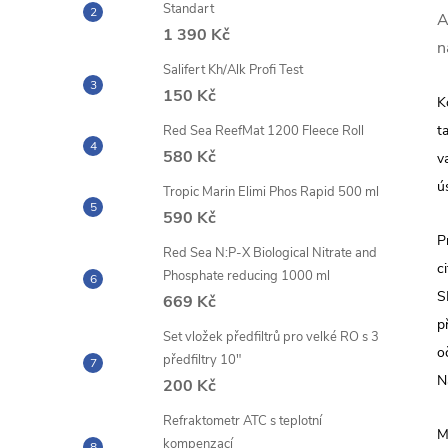
Standart
A
1 390 Kč
n
Salifert Kh/Alk Profi Test
150 Kč
K
t
Red Sea ReefMat 1200 Fleece Roll
580 Kč
v
ú
Tropic Marin Elimi Phos Rapid 500 ml
590 Kč
P
Red Sea N:P-X Biological Nitrate and
c
Phosphate reducing 1000 ml
S
669 Kč
p
Set vložek předfiltrů pro velké RO s 3
o
předfiltry 10"
N
200 Kč
Refraktometr ATC s teplotní
M
kompenzací