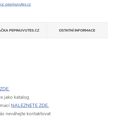
ka:
pepinuvutes.cz
AČKA
PEPINUVUTES.CZ
OSTATNÍ INFORMACE
ZDE.
 jako katalog.
rmací
NALEZNETE ZDE.
ás neváhejte kontaktovat