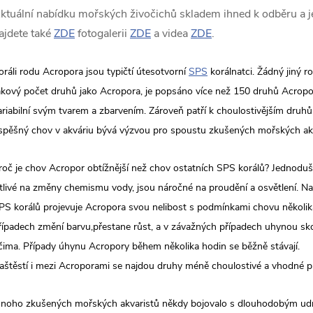
ktuální nabídku mořských živočichů skladem ihned k odběru a je
ajdete také
ZDE
fotogalerii
ZDE
a videa
ZDE
.
oráli rodu Acropora jsou typičtí útesotvorní
SPS
korálnatci. Žádný jiný 
akový počet druhů jako Acropora, je popsáno více než 150 druhů Acropor
ariabilní svým tvarem a zbarvením. Zároveň patří k choulostivějším druhům
spěšný chov v akváriu bývá výzvou pro spoustu zkušených mořských ak
roč je chov Acropor obtížnější než chov ostatních SPS korálů? Jednodu
itlivé na změny chemismu vody, jsou náročné na proudění a osvětlení. N
PS korálů projevuje Acropora svou nelibost s podmínkami chovu několi
řípadech změní barvu,přestane růst, a v závažných případech uhynou s
čima. Případy úhynu Acropory během několika hodin se běžně stávají.
aštěstí i mezi Acroporami se najdou druhy méně choulostivé a vhodné p
noho zkušených mořských akvaristů někdy bojovalo s dlouhodobým udr