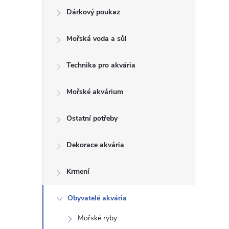
Dárkový poukaz
s
Mořská voda a sůl
t
Technika pro akvária
r
a
Mořské akvárium
n
Ostatní potřeby
n
Dekorace akvária
í
Krmení
p
Obyvatelé akvária
Mořské ryby
a