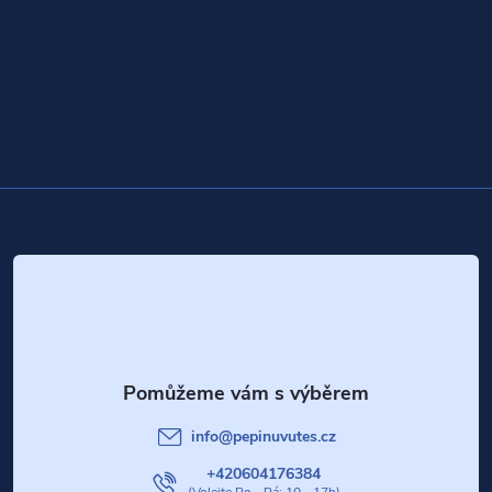
Z
á
p
a
t
info
@
pepinuvutes.cz
í
+420604176384