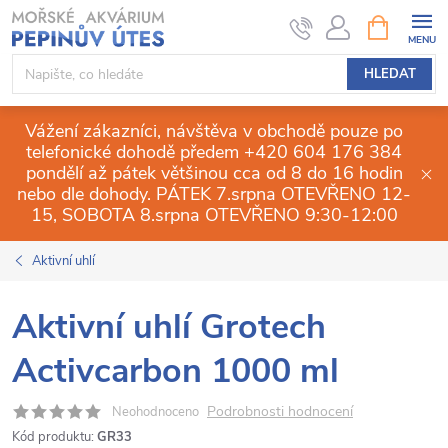
Přejít
NÁKUPNÍ
KOŠÍK
na
obsah
HLEDAT
Vážení zákazníci, návštěva v obchodě pouze po
telefonické dohodě předem +420 604 176 384
pondělí až pátek většinou cca od 8 do 16 hodin
nebo dle dohody. PÁTEK 7.srpna OTEVŘENO 12-
15, SOBOTA 8.srpna OTEVŘENO 9:30-12:00
Aktivní uhlí
Aktivní uhlí Grotech
Activcarbon 1000 ml
Podrobnosti hodnocení
Neohodnoceno
Kód produktu:
GR33