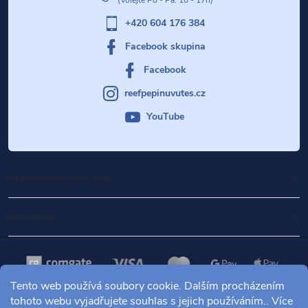
+420 604 176 384
Facebook skupina
Facebook
reefpepinuvutes.cz
YouTube
Informace pro vás
Novinky
Tento web používá soubory cookie. Dalším procházením
tohoto webu vyjadřujete souhlas s jejich používáním.. Více