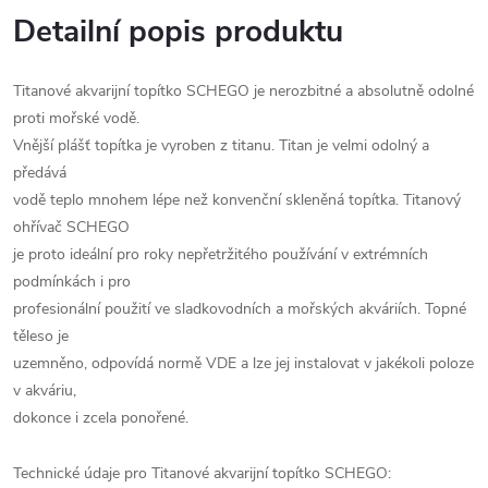
Detailní popis produktu
Titanové akvarijní topítko SCHEGO je nerozbitné a absolutně odolné
proti mořské vodě.
Vnější plášť topítka je vyroben z titanu. Titan je velmi odolný a
předává
vodě teplo mnohem lépe než konvenční skleněná topítka. Titanový
ohřívač SCHEGO
je proto ideální pro roky nepřetržitého používání v extrémních
podmínkách i pro
profesionální použití ve sladkovodních a mořských akváriích. Topné
těleso je
uzemněno, odpovídá normě VDE a lze jej instalovat v jakékoli poloze
v akváriu,
dokonce i zcela ponořené.
Technické údaje pro Titanové akvarijní topítko SCHEGO: