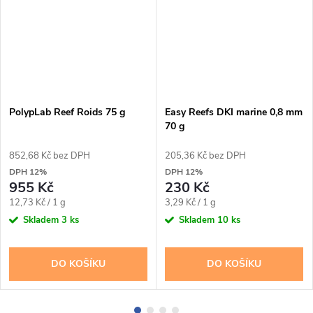
PolypLab Reef Roids 75 g
Easy Reefs DKI marine 0,8 mm
70 g
852,68 Kč bez DPH
205,36 Kč bez DPH
DPH 12%
DPH 12%
955 Kč
230 Kč
Měrná
Měrná
12,73 Kč / 1 g
3,29 Kč / 1 g
cena:
cena:
Skladem
3 ks
Skladem
10 ks
DO KOŠÍKU
DO KOŠÍKU