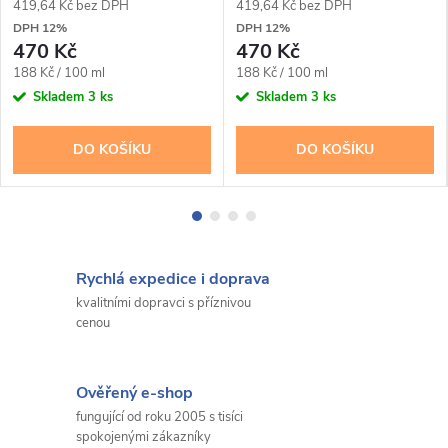
419,64 Kč bez DPH
419,64 Kč bez DPH
DPH 12%
DPH 12%
470 Kč
470 Kč
Měrná
Měrná
188 Kč / 100 ml
188 Kč / 100 ml
cena:
cena:
Skladem
3 ks
Skladem
3 ks
DO KOŠÍKU
DO KOŠÍKU
Rychlá expedice i doprava
kvalitními dopravci s příznivou
cenou
Ověřený e-shop
fungující od roku 2005 s tisíci
spokojenými zákazníky