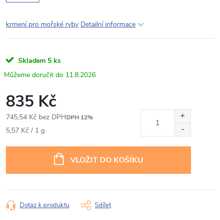
krmení pro mořské ryby
Detailní informace
Skladem
5 ks
11.8.2026
835 Kč
745,54 Kč bez DPH
DPH 12%
Měrná
5,57 Kč / 1 g
cena:
VLOŽIT DO KOŠÍKU
Dotaz k produktu
Sdílet