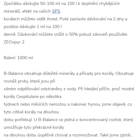
Zpočátku dávkujte 50-100 ml na 100 l k doplnění chybějících
minerálů, efekt na vašich
SPS
korálech můžete vidět ihned. Poté zastavte dávkování na 2 dny a
posléze dávkujte 1 ml na 100 l
denně. Dávkování můžete snížit o 50% pokud zároveň používáte
ZEOspur 2.
Balení: 1000 ml
B-Balance obsahuje důležité minerály a přísady pro korály. Obsahuje
rovněž prvky, které jsou při
silném odpěňování odstraněny z vody. Při hledání příčin, proč modré
korály Cespitularie po několika
týdnech nebo měsících nerostou a nakonec hynou, jsme objevili, co
tyto citlivé korály na dlouhou
dobu potřebují. U B-Balance se jedná o koncentrovaný roztok, který
umožňuje tyto překrásné korály
na dlouhou dobu úspěšně chovat a rozmnožovat. Také jsme zjistili,