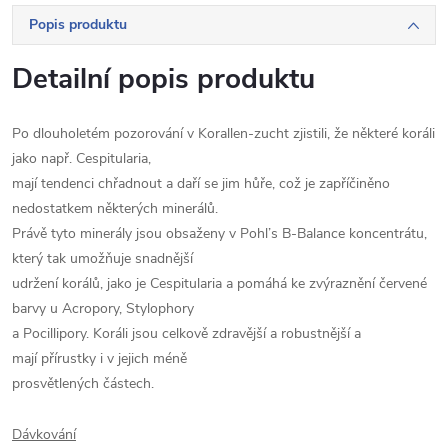
Popis produktu
Detailní popis produktu
Po dlouholetém pozorování v Korallen-zucht zjistili, že některé koráli
jako např. Cespitularia,
mají tendenci chřadnout a daří se jim hůře, což je zapříčiněno
nedostatkem některých minerálů.
Právě tyto minerály jsou obsaženy v Pohl’s B-Balance koncentrátu,
který tak umožňuje snadnější
udržení korálů, jako je Cespitularia a pomáhá ke zvýraznění červené
barvy u Acropory, Stylophory
a Pocillipory. Koráli jsou celkově zdravější a robustnější a
mají přírustky i v jejich méně
prosvětlených částech.
Dávkování