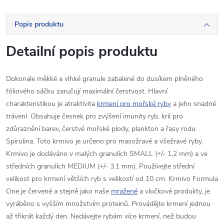
Popis produktu
Detailní popis produktu
Dokonale měkké a vlhké granule zabalené do dusíkem plněného
fóliového sáčku zaručují maximální čerstvost. Hlavní
charakteristikou je atraktivita
krmení pro mořské ryby
a jeho snadné
trávení. Obsahuje česnek pro zvýšení imunity ryb, kril pro
zdůraznění barev, čerstvé mořské plody, plankton a řasy rodu
Spirulina. Toto krmivo je určeno pro masožravé a všežravé ryby.
Krmivo je dodáváno v malých granulích SMALL (+/- 1,2 mm) a ve
středních granulích MEDIUM (+/- 3,1 mm). Používejte střední
velikost pro krmení větších ryb s velikostí od 10 cm. Krmivo Formula
One je červené a stejně jako naše
mražené
a vločkové produkty, je
vyráběno s vyšším množstvím proteinů. Provádějte krmení jednou
až třikrát každý den. Nedávejte rybám více krmení, než budou