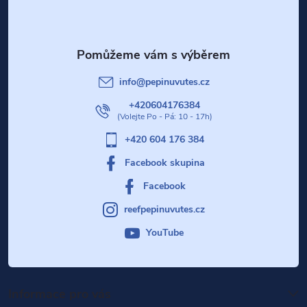
p
a
t
info
@
pepinuvutes.cz
í
+420604176384
+420 604 176 384
Facebook skupina
Facebook
reefpepinuvutes.cz
YouTube
Informace pro vás