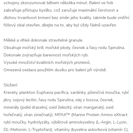
schopny zkonzumovat během několika minut. Balení ve folii
zabraňuje přístupu kyslíku, což zaručuje maximální čerstvost a
dlohou trvanlivost krmení bez změn jeho kvality. Jakmile bude vnitřní
fóliový obal otevřen, dbejte na to, aby byl vždy řádně uzavřen.
Měkké a vlhké dokonale stravitelné granule.
Obsahuje mořský krill, mořské plody, česnek a řasy rodu Spirulina.
Dokonale zvýrazňuje barevnost mořských ryb.
Vysoké množství kvalitních mořských proteinů.
Omezená oxidace použitím dusíku pro balení při výrobě.
Složení:
Krevety, plankton Euphasia pacifica, sardinky, pšeničná moučka, rybí
jikry, sojový lecitin, řasy rodu Spirulina, olej z lososa, česnek,
minerály (jodid draselný, oxid železitý, síran manganatý, oxid
hořečnatý, síran zinečnatý), MPAX™ (Marine Protein Amino eXtract:
rybí moučky, hydrolyzáty, výběrové aminokyseliny (L-Argin, L-Lysin,
DL-Metionin, L-Tryptofan)), vitamíny (kyselina askorbová (vitamín C),