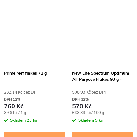
Prime reef flakes 71 g
New Life Spectrum Optimum
All Purpose Flakes 90 g -
vločkové krmivo
232,14 Kč bez DPH
508,93 Kč bez DPH
DPH 12%
DPH 12%
260 Kč
570 Kč
Měrná
Měrná
3,66 Kč / 1 g
633,33 Kč / 100 g
cena:
cena:
Skladem
23 ks
Skladem
9 ks