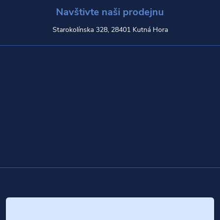
Navštivte naši prodejnu
Starokolínska 328, 28401 Kutná Hora
Z
á