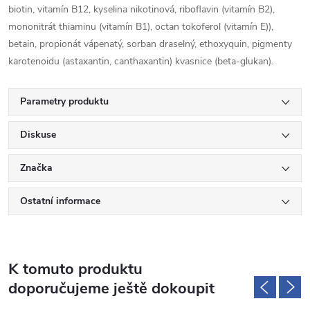
biotin, vitamín B12, kyselina nikotinová, riboflavin (vitamín B2),
mononitrát thiaminu (vitamín B1), octan tokoferol (vitamín E)),
betain, propionát vápenatý, sorban draselný, ethoxyquin, pigmenty
karotenoidu (astaxantin, canthaxantin) kvasnice (beta-glukan).
Parametry produktu
Diskuse
Značka
Ostatní informace
K tomuto produktu
doporučujeme ještě dokoupit