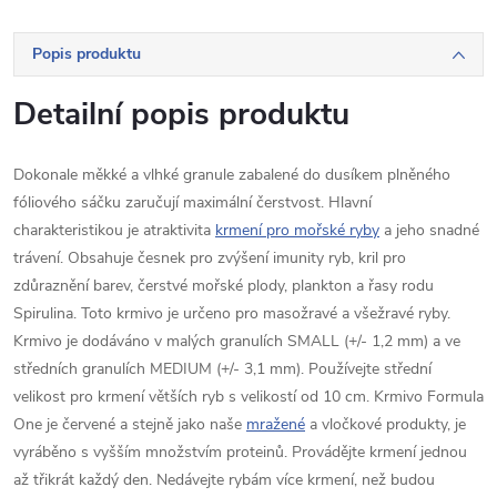
Popis produktu
Detailní popis produktu
Dokonale měkké a vlhké granule zabalené do dusíkem plněného
fóliového sáčku zaručují maximální čerstvost. Hlavní
charakteristikou je atraktivita
krmení pro mořské ryby
a jeho snadné
trávení. Obsahuje česnek pro zvýšení imunity ryb, kril pro
zdůraznění barev, čerstvé mořské plody, plankton a řasy rodu
Spirulina. Toto krmivo je určeno pro masožravé a všežravé ryby.
Krmivo je dodáváno v malých granulích SMALL (+/- 1,2 mm) a ve
středních granulích MEDIUM (+/- 3,1 mm). Používejte střední
velikost pro krmení větších ryb s velikostí od 10 cm. Krmivo Formula
One je červené a stejně jako naše
mražené
a vločkové produkty, je
vyráběno s vyšším množstvím proteinů. Provádějte krmení jednou
až třikrát každý den. Nedávejte rybám více krmení, než budou