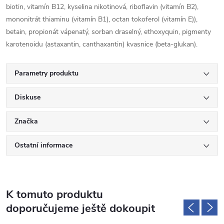
biotin, vitamín B12, kyselina nikotinová, riboflavin (vitamín B2),
mononitrát thiaminu (vitamín B1), octan tokoferol (vitamín E)),
betain, propionát vápenatý, sorban draselný, ethoxyquin, pigmenty
karotenoidu (astaxantin, canthaxantin) kvasnice (beta-glukan).
Parametry produktu
Diskuse
Značka
Ostatní informace
K tomuto produktu
doporučujeme ještě dokoupit