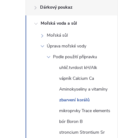
Dárkový poukaz
s
Mořská voda a sůl
t
Mořská sůl
r
Úprava mořské vody
a
Podle použití přípravku
uhlič.tvrdost kH/Alk
n
vápník Calcium Ca
n
Aminokyseliny a vitamíny
zbarvení korálů
í
mikroprvky Trace elements
p
bór Boron B
a
stroncium Strontium Sr