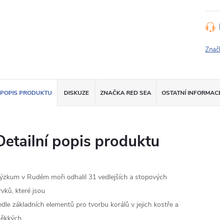
Znač
POPIS PRODUKTU
DISKUZE
ZNAČKA
RED SEA
OSTATNÍ INFORMAC
Detailní popis produktu
ýzkum v Rudém moři odhalil 31 vedlejších a stopových
rvků, které jsou
edle základních elementů pro tvorbu korálů v jejich kostře a
ěkkých