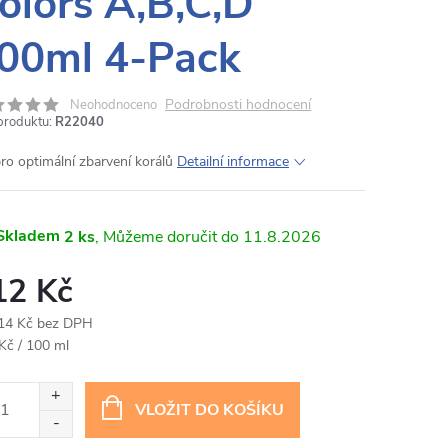
olors A,B,C,D
00ml 4-Pack
Podrobnosti hodnocení
Neohodnoceno
produktu:
R22040
pro optimální zbarvení korálů
Detailní informace
Skladem
2 ks
11.8.2026
12 Kč
14 Kč bez DPH
ná
Kč / 100 ml
:
VLOŽIT DO KOŠÍKU