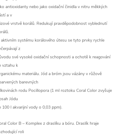
ako antioxidanty nebo jako oxidační činidla v nitru měkkých
ástí a v
lizové vrstvě korálů. Redukují pravděpodobnost vyblednutí
orálů.
 aktivním systému korálového útesu se tyto prvky rychle
yčerpávají z
ůvodu své vysoké oxidační schopnosti a ochotě k reagování
e vztahu k
rganickému materiálu. Jód a bróm jsou vázány v růžově
barvených barevných
ílkovinách rodu Pocillopora (1 ml roztoku Coral Color zvyšuje
bsah Jódu
e 100 l akvarijní vody o 0,03 ppm).
oral Color B – Komplex z draslíku a bóru. Draslík hraje
ozhodující roli