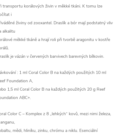
ři transportu korálových živin v měkké tkáni. K tomu lze
očítat i
řiváděné živiny od zooxantel. Draslík a bór mají podstatný vliv
a alkalitu
orálové měkké tkáně a hrají roli při tvorbě aragonitu v kostře
orálů.
raslík je vázán v červených barvivech barevných bílkovin.
ávkování : 1 ml Coral Color B na každých použitých 10 ml
eef Foundation A,
ebo 1,5 ml Coral Color B na každých použitých 20 g Reef
oundation ABC+.
oral Color C – Komplex z 8 „lehkých“ kovů, mezi nimi železa,
anganu,
obaltu, mědi, hliníku, zinku, chrómu a niklu. Esenciální