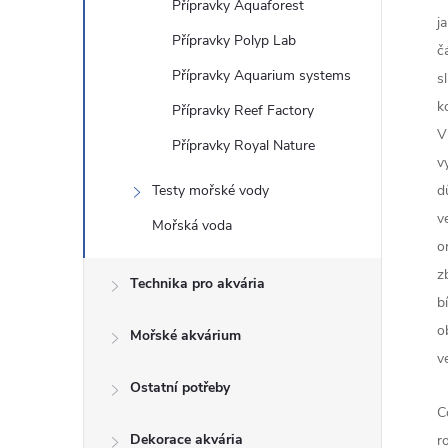
Přípravky Aquaforest
j
Přípravky Polyp Lab
č
Přípravky Aquarium systems
s
k
Přípravky Reef Factory
V
Přípravky Royal Nature
v
Testy mořské vody
d
v
Mořská voda
o
z
Technika pro akvária
b
o
Mořské akvárium
v
Ostatní potřeby
C
Dekorace akvária
r