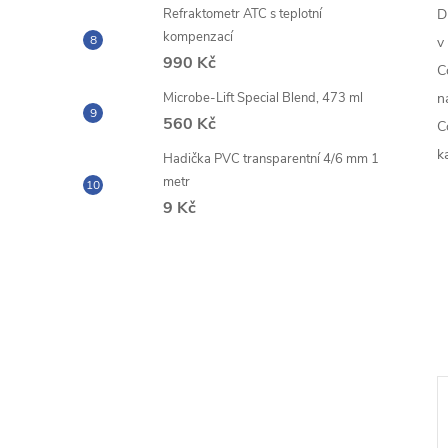
Refraktometr ATC s teplotní
D
kompenzací
v
990 Kč
C
Microbe-Lift Special Blend, 473 ml
n
560 Kč
C
k
Hadička PVC transparentní 4/6 mm 1
metr
9 Kč