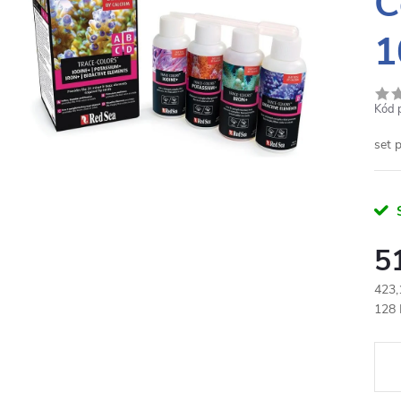
C
1
Kód 
set 
5
423,
Měr
128 
cena