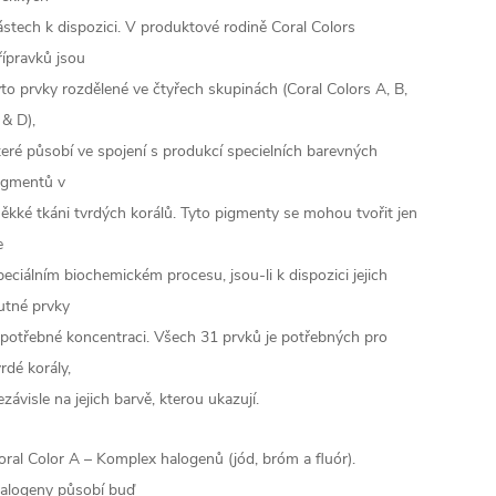
ástech k dispozici. V produktové rodině Coral Colors
řípravků jsou
yto prvky rozdělené ve čtyřech skupinách (Coral Colors A, B,
 & D),
teré působí ve spojení s produkcí specielních barevných
igmentů v
ěkké tkáni tvrdých korálů. Tyto pigmenty se mohou tvořit jen
e
peciálním biochemickém procesu, jsou-li k dispozici jejich
utné prvky
 potřebné koncentraci. Všech 31 prvků je potřebných pro
vrdé korály,
ezávisle na jejich barvě, kterou ukazují.
oral Color A – Komplex halogenů (jód, bróm a fluór).
alogeny působí buď