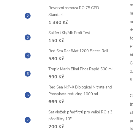
m
Reverzní osmóza RO 75 GPD
h
Standart
n
1 390 Kč
d
Salifert Kh/Alk Profi Test
f
150 Kč
P
Red Sea ReefMat 1200 Fleece Roll
b
580 Kč
C
Tropic Marin Elimi Phos Rapid 500 ml
0
590 Kč
S
Red Sea N:P-X Biological Nitrate and
Phosphate reducing 1000 ml
C
669 Kč
(
Set vložek předfiltrů pro velké RO s 3
s
předfiltry 10"
p
200 Kč
l