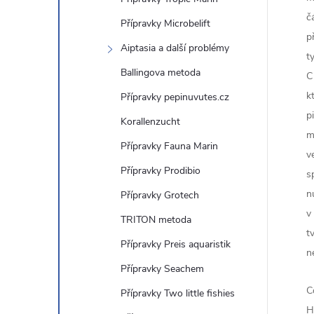
č
Přípravky Microbelift
p
Aiptasia a další problémy
t
Ballingova metoda
C
k
Přípravky pepinuvutes.cz
p
Korallenzucht
m
Přípravky Fauna Marin
v
Přípravky Prodibio
s
n
Přípravky Grotech
v
TRITON metoda
t
Přípravky Preis aquaristik
n
Přípravky Seachem
C
Přípravky Two little fishies
H