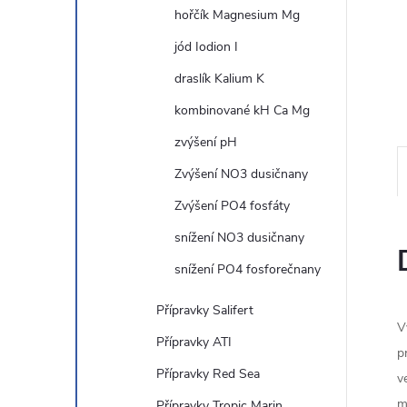
hořčík Magnesium Mg
n
jód Iodion I
e
draslík Kalium K
kombinované kH Ca Mg
l
zvýšení pH
Zvýšení NO3 dusičnany
Zvýšení PO4 fosfáty
snížení NO3 dusičnany
snížení PO4 fosforečnany
Přípravky Salifert
V
Přípravky ATI
p
Přípravky Red Sea
v
m
Přípravky Tropic Marin