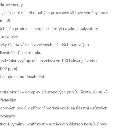
ikroelementy
rají základní roli při mnohých procesech látkové výměny, mezi
imi při
ýchání a produkci energie, chlorofylu a jako katalyzátory
otosyntézy.
rvky C jsou vázané v zelených a žlutých barevných
ílkovinách (1 ml roztoku
oral Color zvyšuje obsah železa ve 100 l akvarijní vody o
,002 ppm).
kladujte mimo dosah dětí.
oral Color D – Komplex 18 stopových prvků. Těchto 18 prvků
především
topových prvků v přírodní mořské vodě) se účastní v různých
rocesech
átkové výměny uvnitř kostry a měkkých částech korálů. Prvky