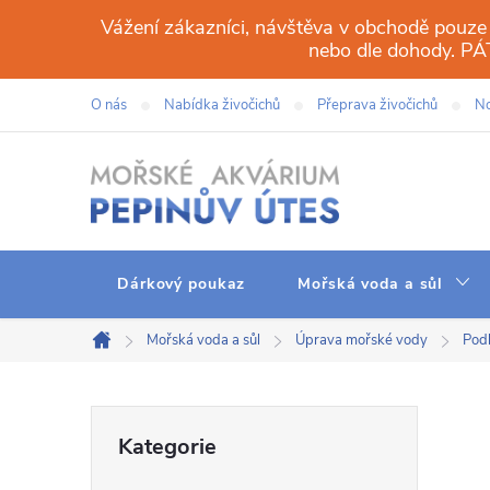
Přejít
Vážení zákazníci, návštěva v obchodě pouze
na
nebo dle dohody. 
obsah
O nás
Nabídka živočichů
Přeprava živočichů
No
Dárkový poukaz
Mořská voda a sůl
Mořská voda a sůl
Úprava mořské vody
Podl
Domů
P
Přeskočit
Kategorie
kategorie
o