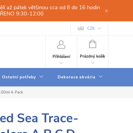
í až pátek většinou cca od 8 do 16 hodin
VŘENO 9:30-12:00
í osmóza-filtrace vody.cz
Obchodní podmínky
CZK
Dodací a platební 
NÁKUPNÍ
KOŠÍK
Prázdný košík
Přihlášení
Ostatní potřeby
Dekorace akvária
Krmení
 100ml 4-Pack
ed Sea Trace-