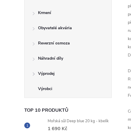
p
Krmení
p
p
Obyvatelé akvária
n
k
Reverzní osmoza
k
D
Náhradní díly
D
Výprodej
R
n
F
TOP 10 PRODUKTŮ
C
m
Mořská sůl Deep blue 20 kg - kbelík
k
1 690 Kč