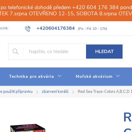
 po telefonické dohodě předem +420 604 176 384 ponděl
PÁTEK 7.srpna OTEVŘENO 12-15, SOBOTA 8.srpna OTE
+420604176384
vinky
Galerie
Obchod
Web
Slovník pojmů
Reverzn
HLEDAT
Technika pro akvária
Mořské akvárium
e použití přípravku
zbarvení korálů
Red Sea Trace-Colors A,B,C,D
R