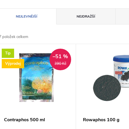
Ř
NEJLEVNĚJŠÍ
NEJDRAŽŠÍ
a
7
položek celkem
z
V
Tip
e
–51 %
ý
Výprodej
390 Kč
n
p
p
s
r
p
Contraphos 500 ml
Rowaphos 100 g