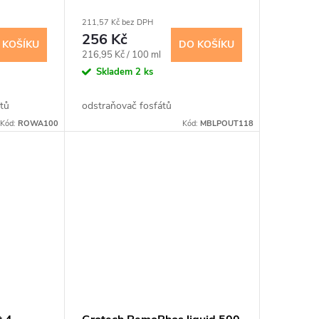
211,57 Kč bez DPH
256 Kč
 KOŠÍKU
DO KOŠÍKU
Měrná
216,95 Kč / 100 ml
cena:
Skladem
2 ks
átů
odstraňovač fosfátů
Kód:
ROWA100
Kód:
MBLPOUT118