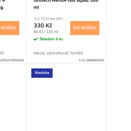
t 4
Grotech RemoPhos liquid 500
 g
ml
272,73 Kč bez DPH
330 Kč
 KOŠÍKU
DO KOŠÍKU
Měrná
66 Kč / 100 ml
cena:
Skladem
4 ks
átů
tekutý odstraňovač fosfátů
LPOUTGR4500
Kód:
GREMO500
Novinka