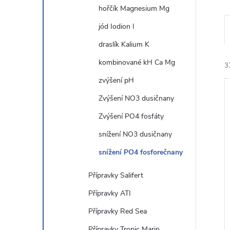
hořčík Magnesium Mg
n
jód Iodion I
e
draslík Kalium K
kombinované kH Ca Mg
3
l
zvýšení pH
Zvýšení NO3 dusičnany
Zvýšení PO4 fosfáty
snížení NO3 dusičnany
í
snížení PO4 fosforečnany
i
Přípravky Salifert
Přípravky ATI
Přípravky Red Sea
Přípravky Tropic Marin