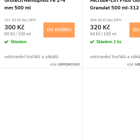
Grotech Remophos Fe 2-4
Microbe-Lift Phos Ou
mm 500 ml
Granulat 500 ml-312
247,93 Kč bez DPH
264,46 Kč bez DPH
300 Kč
320 Kč
DO KOŠÍKU
DO
Měrná
Měrná
60 Kč / 100 ml
64 Kč / 100 ml
cena:
cena:
Skladem
Skladem
2 ks
odstranění fosfátů a silikátů
odstranění fosfátů a silik
Kód:
GRREMO500
Kód:
MB