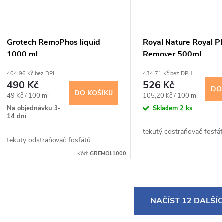
Grotech RemoPhos liquid
Royal Nature Royal 
1000 ml
Remover 500ml
404,96 Kč bez DPH
434,71 Kč bez DPH
490 Kč
526 Kč
DO
DO KOŠÍKU
Měrná
Měrná
49 Kč / 100 ml
105,20 Kč / 100 ml
cena:
cena:
Na objednávku 3-
Skladem
2 ks
14 dní
tekutý odstraňovač fosfá
tekutý odstraňovač fosfátů
Kód:
GREMOL1000
O
NAČÍST 12 DALŠÍ
v