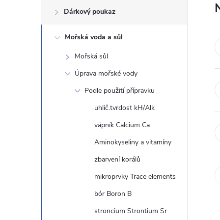
Dárkový poukaz
s
Mořská voda a sůl
t
Mořská sůl
r
Úprava mořské vody
a
Podle použití přípravku
uhlič.tvrdost kH/Alk
n
vápník Calcium Ca
n
Aminokyseliny a vitamíny
zbarvení korálů
í
mikroprvky Trace elements
p
bór Boron B
a
stroncium Strontium Sr