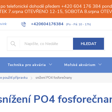
 po telefonické dohodě předem +420 604 176 384 ponděl
PÁTEK 7.srpna OTEVŘENO 12-15, SOBOTA 8.srpna OTE
+420604176384
vinky
Galerie
Obchod
Web
Slovník pojmů
Reverzn
HLEDAT
Technika pro akvária
Mořské akvárium
e použití přípravku
snížení PO4 fosforečnany
snížení PO4 fosforečna