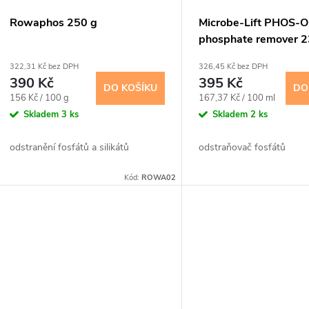
Rowaphos 250 g
Microbe-Lift PHOS-
phosphate remover 2
322,31 Kč bez DPH
326,45 Kč bez DPH
390 Kč
395 Kč
DO KOŠÍKU
DO
Měrná
Měrná
156 Kč / 100 g
167,37 Kč / 100 ml
cena:
cena:
Skladem
3 ks
Skladem
2 ks
odstranění fosfátů a silikátů
odstraňovač fosfátů
Kód:
ROWA02