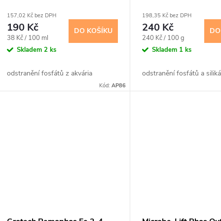
o
r
157,02 Kč bez DPH
198,35 Kč bez DPH
d
190 Kč
240 Kč
o
DO KOŠÍKU
DO
Měrná
Měrná
38 Kč / 100 ml
240 Kč / 100 g
u
cena:
cena:
Skladem
2 ks
Skladem
1 ks
d
k
odstranění fosfátů z akvária
odstranění fosfátů a silik
u
Kód:
AP86
t
k
ů
t
ů