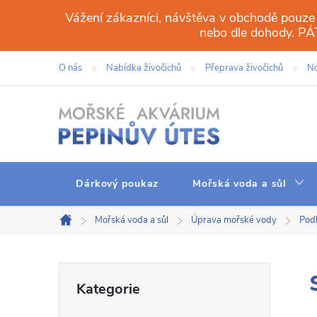
Přejít
Vážení zákazníci, návštěva v obchodě pouze
na
nebo dle dohody. 
obsah
O nás
Nabídka živočichů
Přeprava živočichů
No
Dárkový poukaz
Mořská voda a sůl
Mořská voda a sůl
Úprava mořské vody
Podl
Domů
P
Přeskočit
Kategorie
kategorie
o