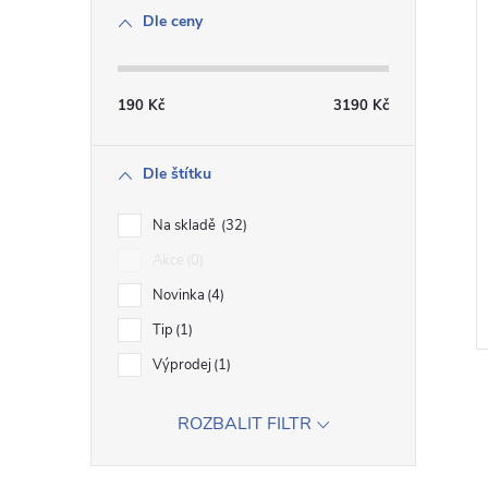
Dle ceny
190
Kč
3190
Kč
Dle štítku
Na skladě
32
Akce
0
Novinka
4
Tip
1
Výprodej
1
ROZBALIT FILTR