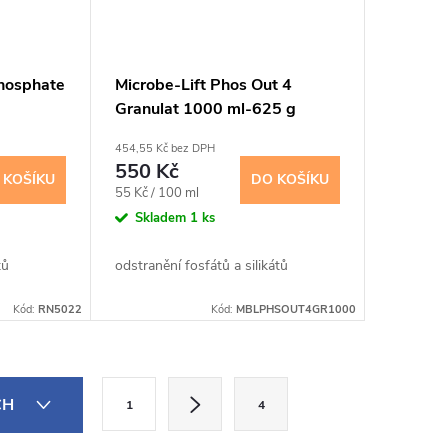
Phosphate
Microbe-Lift Phos Out 4
Granulat 1000 ml-625 g
454,55 Kč bez DPH
550 Kč
 KOŠÍKU
DO KOŠÍKU
Měrná
55 Kč / 100 ml
cena:
Skladem
1 ks
tů
odstranění fosfátů a silikátů
Kód:
RN5022
Kód:
MBLPHSOUT4GR1000
S
CH
1
4
t