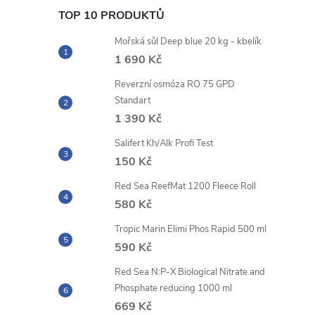
l
TOP 10 PRODUKTŮ
Mořská sůl Deep blue 20 kg - kbelík
1 690 Kč
Reverzní osmóza RO 75 GPD
Standart
1 390 Kč
Salifert Kh/Alk Profi Test
í
150 Kč
Red Sea ReefMat 1200 Fleece Roll
580 Kč
r
Tropic Marin Elimi Phos Rapid 500 ml
590 Kč
Red Sea N:P-X Biological Nitrate and
Phosphate reducing 1000 ml
669 Kč