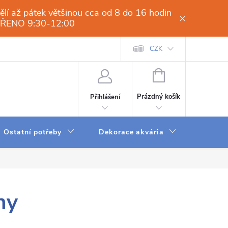
í až pátek většinou cca od 8 do 16 hodin
VŘENO 9:30-12:00
í osmóza-filtrace vody.cz
Obchodní podmínky
CZK
Dodací a platební 
NÁKUPNÍ
KOŠÍK
Prázdný košík
Přihlášení
Ostatní potřeby
Dekorace akvária
Krmení
ny