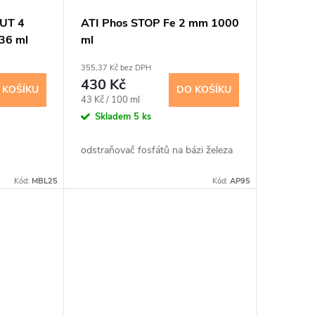
OUT 4
ATI Phos STOP Fe 2 mm 1000
36 ml
ml
355,37 Kč bez DPH
430 Kč
 KOŠÍKU
DO KOŠÍKU
Měrná
43 Kč / 100 ml
cena:
Skladem
5 ks
odstraňovač fosfátů na bázi železa
Kód:
MBL25
Kód:
AP95