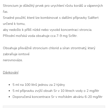
Stroncium je důležitý prvek pro urychlení růstu korálů a vápenných
řas.
Snadné použití, které lze kombinovat s dalšími přípravky Salifert
určené k tomu,
aby nedošlo k příliš nízké nebo vysoké koncentraci stroncia.
Přírodní mořská voda obsahuje cca 7-9 mg Sr/litr.
Obsahuje převážně stroncium chlorid a síran strontnatý, který
zabraňuje iontové
nerovnováze.
Dávkování
5 ml na 100 litrů jednou za 2 týdny
5 ml přípravku zvýší obsah Sr v 10 litrech vody o 2 mg/litr
Doporučená koncentrace Sr v mořském akváriu 6-20 mg/litr