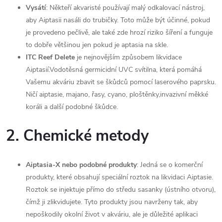
Vysátí
: Někteří akvaristé používají malý odkalovací nástroj,
aby Aiptasii nasáli do trubičky. Toto může být účinné, pokud
je provedeno pečlivě, ale také zde hrozí riziko šíření a funguje
to dobře většinou jen pokud je aptasia na skle.
ITC Reef Delete
je nejnovějším způsobem likvidace
Aiptasií.Vodotěsná germicidní UVC svítilna, která pomáhá
Vašemu akváriu zbavit se škůdců pomocí laserového paprsku.
Ničí aiptasie, majano, řasy, cyano, ploštěnky,invazivní měkké
koráli a další podobné škůdce.
2.
Chemické metody
Aiptasia-X nebo podobné produkty
: Jedná se o komerční
produkty, které obsahují speciální roztok na likvidaci Aiptasie.
Roztok se injektuje přímo do středu sasanky (ústního otvoru),
čímž ji zlikvidujete. Tyto produkty jsou navrženy tak, aby
nepoškodily okolní život v akváriu, ale je důležité aplikaci