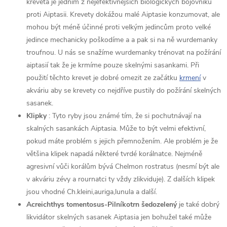
kreveta je jedním z nejefektivnějších biologických bojovníků
proti Aiptasii. Krevety dokážou malé Aiptasie konzumovat, ale
mohou být méně účinné proti velkým jedincům proto velké
jedince mechanicky poškodíme a a pak si na ně wurdemanky
troufnou. U nás se snažíme wurdemanky trénovat na požírání
aiptasií tak že je krmíme pouze skelnými sasankami. Při
použití těchto krevet je dobré omezit ze začátku
krmení
v
akváriu aby se krevety co nejdříve pustily do požírání skelných
sasanek.
Klipky
: Tyto ryby jsou známé tím, že si pochutnávají na
skalných sasankách Aiptasia. Může to být velmi efektivní,
pokud máte problém s jejich přemnožením. Ale problém je že
většina klipek napadá některé tvrdé korálnatce. Nejméně
agresivní vůči korálům bývá Chelmon rostratus (nesmí být ale
v akváriu zévy a rournatci ty vždy zlikviduje). Z dalších klipek
jsou vhodné Ch.kleini,auriga,lunula a další.
Acreichthys tomentosus-Pilníkotrn šedozelený
je také dobrý
likvidátor skelných sasanek Aiptasia jen bohužel také může