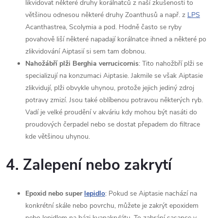
likvidovat některé druhy korálnatců z naší zkušenosti to
většinou odnesou některé druhy Zoanthusů a např. z
LPS
Acanthastrea, Scolymia a pod. Hodně často se ryby
povahově liší některé napadají korálnatce ihned a některé po
zlikvidování Aiptasií si sem tam ďobnou.
Nahožábří plži Berghia verrucicornis
: Tito nahožbří plži se
specializují na konzumaci Aiptasie. Jakmile se však Aiptasie
zlikvidují, plži obvykle uhynou, protože jejich jediný zdroj
potravy zmizí. Jsou také oblíbenou potravou některých ryb.
Vadí je velké proudění v akváriu kdy mohou být nasáti do
proudových čerpadel nebo se dostat přepadem do filtrace
kde většinou uhynou.
4.
Zalepení nebo zakrytí
Epoxid nebo super
lepidlo
: Pokud se Aiptasie nachází na
konkrétní skále nebo povrchu, můžete je zakrýt epoxidem
nebo lepidlem na bázi kyanakrylátu. To zabrání sasance v