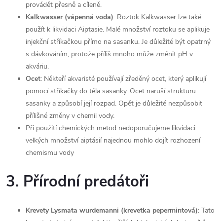
provádět přesně a cíleně.
Kalkwasser (vápenná voda)
: Roztok Kalkwasser lze také
použít k likvidaci Aiptasie. Malé množství roztoku se aplikuje
injekční stříkačkou přímo na sasanku. Je důležité být opatrný
s dávkováním, protože příliš mnoho může změnit pH v
akváriu.
Ocet
: Někteří akvaristé používají zředěný ocet, který aplikují
pomocí stříkačky do těla sasanky. Ocet naruší strukturu
sasanky a způsobí její rozpad. Opět je důležité nezpůsobit
přílišné změny v chemii vody.
Při použití chemických metod nedoporučujeme likvidaci
velkých množství aiptásií najednou mohlo dojít rozhození
chemismu vody
3.
Přírodní predátoři
Krevety Lysmata wurdemanni (krevetka pepermintová)
: Tato