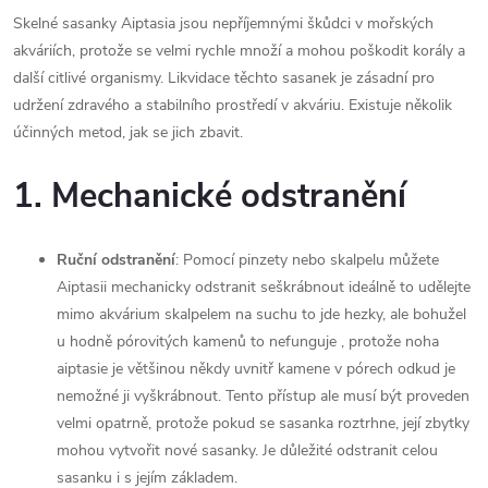
Skelné sasanky Aiptasia jsou nepříjemnými škůdci v mořských
akváriích, protože se velmi rychle množí a mohou poškodit korály a
další citlivé organismy. Likvidace těchto sasanek je zásadní pro
udržení zdravého a stabilního prostředí v akváriu. Existuje několik
účinných metod, jak se jich zbavit.
1.
Mechanické odstranění
Ruční odstranění
: Pomocí pinzety nebo skalpelu můžete
Aiptasii mechanicky odstranit seškrábnout ideálně to udělejte
mimo akvárium skalpelem na suchu to jde hezky, ale bohužel
u hodně pórovitých kamenů to nefunguje , protože noha
aiptasie je většinou někdy uvnitř kamene v pórech odkud je
nemožné ji vyškrábnout. Tento přístup ale musí být proveden
velmi opatrně, protože pokud se sasanka roztrhne, její zbytky
mohou vytvořit nové sasanky. Je důležité odstranit celou
sasanku i s jejím základem.