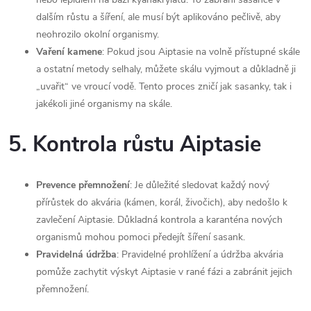
dalším růstu a šíření, ale musí být aplikováno pečlivě, aby
neohrozilo okolní organismy.
Vaření kamene
: Pokud jsou Aiptasie na volně přístupné skále
a ostatní metody selhaly, můžete skálu vyjmout a důkladně ji
„uvařit“ ve vroucí vodě. Tento proces zničí jak sasanky, tak i
jakékoli jiné organismy na skále.
5.
Kontrola růstu Aiptasie
Prevence přemnožení
: Je důležité sledovat každý nový
přírůstek do akvária (kámen, korál, živočich), aby nedošlo k
zavlečení Aiptasie. Důkladná kontrola a karanténa nových
organismů mohou pomoci předejít šíření sasank.
Pravidelná údržba
: Pravidelné prohlížení a údržba akvária
pomůže zachytit výskyt Aiptasie v rané fázi a zabránit jejich
přemnožení.