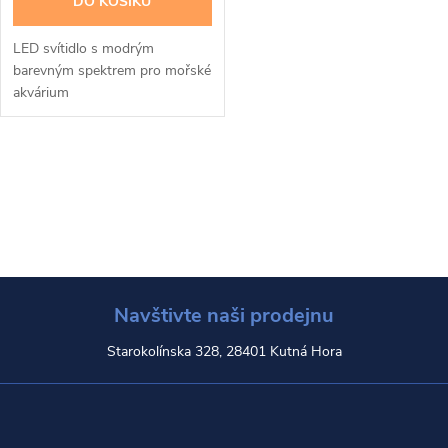
DO KOŠÍKU
LED svítidlo s modrým
barevným spektrem pro mořské
akvárium
O
v
l
á
Navštivte naši prodejnu
d
Starokolínska 328, 28401 Kutná Hora
a
c