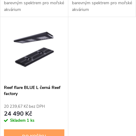
u
barevným spektrem pro mořské
barevným spektrem pro mořské
k
akvárium
akvárium
k
t
t
ů
ů
Reef flare BLUE L černá Reef
factory
20 239,67 Kč bez DPH
24 490 Kč
Skladem
1 ks