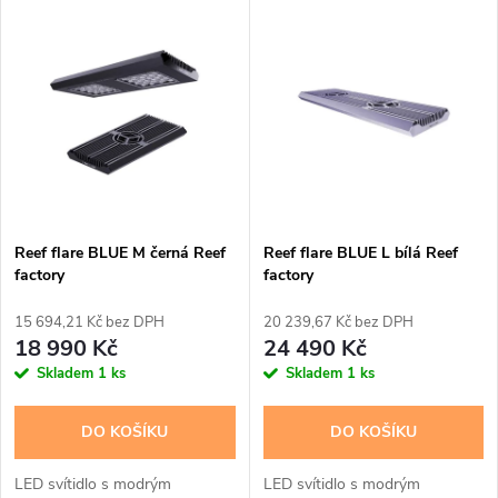
V
Nejprodávanější
z
ý
Abecedně
e
p
n
i
í
s
p
Reef flare BLUE M černá Reef
Reef flare BLUE L bílá Reef
factory
factory
p
r
15 694,21 Kč bez DPH
20 239,67 Kč bez DPH
r
18 990 Kč
24 490 Kč
o
Skladem
1 ks
Skladem
1 ks
o
d
DO KOŠÍKU
DO KOŠÍKU
d
u
LED svítidlo s modrým
LED svítidlo s modrým