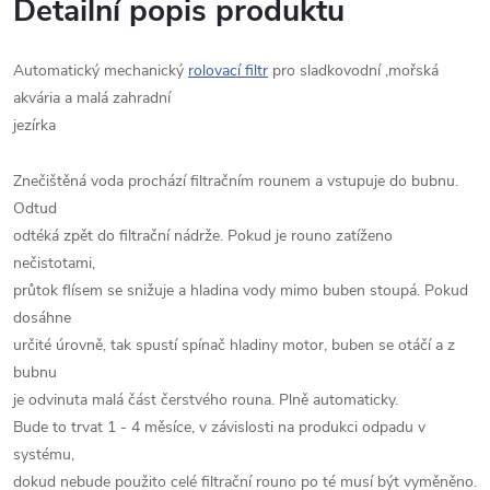
Detailní popis produktu
Automatický mechanický
rolovací filtr
pro sladkovodní ,mořská
akvária a malá zahradní
jezírka
Znečištěná voda prochází filtračním rounem a vstupuje do bubnu.
Odtud
odtéká zpět do filtrační nádrže. Pokud je rouno zatíženo
nečistotami,
průtok flísem se snižuje a hladina vody mimo buben stoupá. Pokud
dosáhne
určité úrovně, tak spustí spínač hladiny motor, buben se otáčí a z
bubnu
je odvinuta malá část čerstvého rouna. Plně automaticky.
Bude to trvat 1 - 4 měsíce, v závislosti na produkci odpadu v
systému,
dokud nebude použito celé filtrační rouno po té musí být vyměněno.