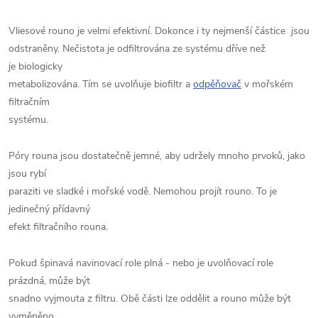
Vliesové rouno je velmi efektivní. Dokonce i ty nejmenší částice jsou
odstraněny. Nečistota je odfiltrována ze systému dříve než
je biologicky
metabolizována. Tím se uvolňuje biofiltr a
odpěňovač
v mořském
filtračním
systému.
Póry rouna jsou dostatečně jemné, aby udržely mnoho prvoků, jako
jsou rybí
paraziti ve sladké i mořské vodě. Nemohou projít rouno. To je
jedinečný přídavný
efekt filtračního rouna.
Pokud špinavá navinovací role plná - nebo je uvolňovací role
prázdná, může být
snadno vyjmouta z filtru. Obě části lze oddělit a rouno může být
vyměněno.