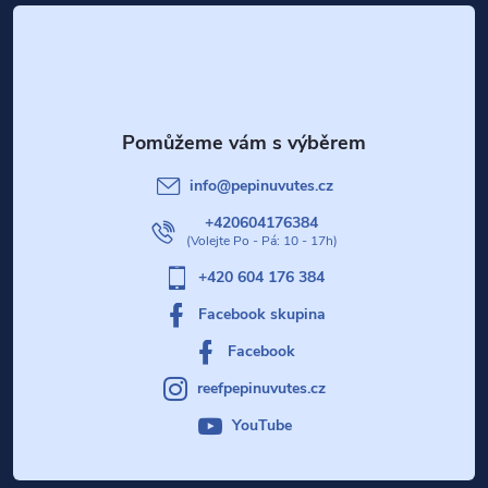
á
p
a
t
info
@
pepinuvutes.cz
í
+420604176384
+420 604 176 384
Facebook skupina
Facebook
reefpepinuvutes.cz
YouTube