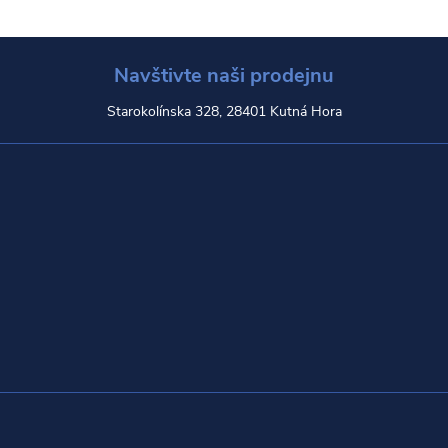
Navštivte naši prodejnu
Starokolínska 328, 28401 Kutná Hora
Z