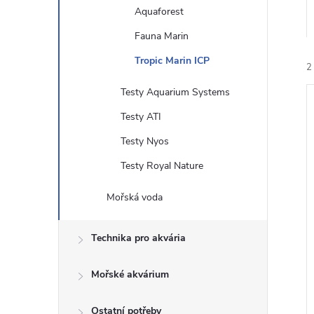
Aquaforest
n
Fauna Marin
e
Tropic Marin ICP
2
l
Testy Aquarium Systems
Testy ATI
Testy Nyos
Testy Royal Nature
í
i
Mořská voda
Technika pro akvária
Mořské akvárium
Ostatní potřeby