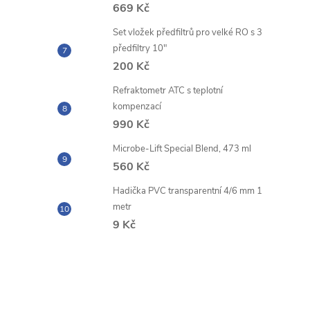
669 Kč
Set vložek předfiltrů pro velké RO s 3
předfiltry 10"
200 Kč
Refraktometr ATC s teplotní
kompenzací
990 Kč
Microbe-Lift Special Blend, 473 ml
560 Kč
Hadička PVC transparentní 4/6 mm 1
metr
9 Kč