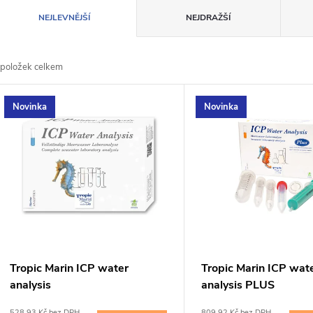
Ř
NEJLEVNĚJŠÍ
NEJDRAŽŠÍ
a
položek celkem
z
V
Novinka
Novinka
e
ý
n
p
p
s
r
p
Tropic Marin ICP water
Tropic Marin ICP wat
o
analysis
analysis PLUS
r
528,93 Kč bez DPH
809,92 Kč bez DPH