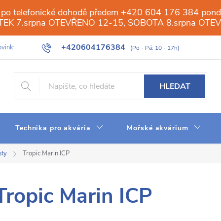
 po telefonické dohodě předem +420 604 176 384 ponděl
PÁTEK 7.srpna OTEVŘENO 12-15, SOBOTA 8.srpna OTE
+420604176384
vinky
Galerie
Obchod
Web
Slovník pojmů
Reverzn
HLEDAT
Technika pro akvária
Mořské akvárium
sty
Tropic Marin ICP
Tropic Marin ICP