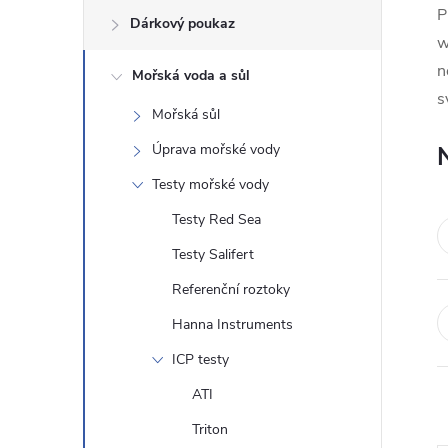
P
Dárkový poukaz
s
w
n
Mořská voda a sůl
t
s
Mořská sůl
r
Úprava mořské vody
a
Testy mořské vody
Testy Red Sea
n
Testy Salifert
n
Referenční roztoky
Hanna Instruments
í
ICP testy
p
ATI
a
Triton