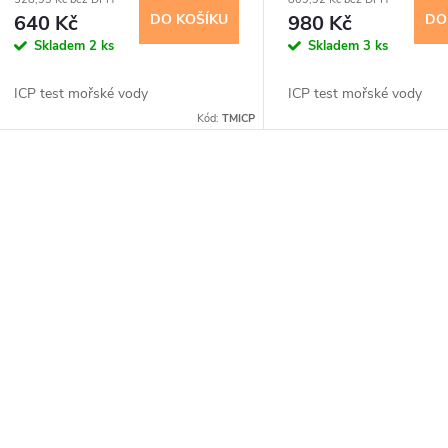
d
640 Kč
DO KOŠÍKU
980 Kč
DO
o
Skladem
2 ks
Skladem
3 ks
u
d
ICP test mořské vody
ICP test mořské vody
k
Kód:
TMICP
u
t
k
O
ů
t
v
ů
á
d
a
c