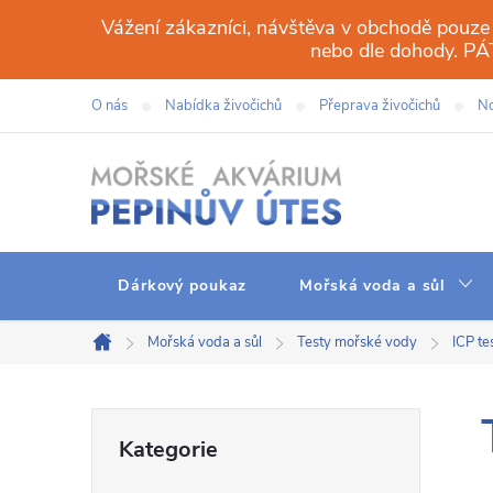
Přejít
Vážení zákazníci, návštěva v obchodě pouze
na
nebo dle dohody. 
obsah
O nás
Nabídka živočichů
Přeprava živočichů
No
Dárkový poukaz
Mořská voda a sůl
Mořská voda a sůl
Testy mořské vody
ICP te
Domů
P
Přeskočit
Kategorie
kategorie
o