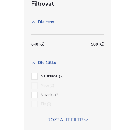
í
Dle ceny
r
640
Kč
980
Kč
Dle štítku
Na skladě
2
Akce
0
Novinka
2
Tip
0
i
ROZBALIT FILTR