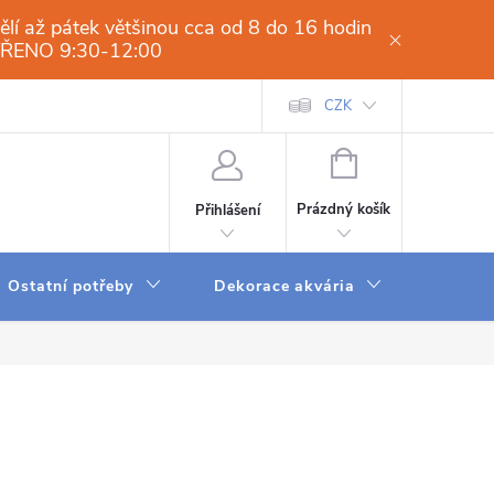
í až pátek většinou cca od 8 do 16 hodin
VŘENO 9:30-12:00
í osmóza-filtrace vody.cz
Obchodní podmínky
CZK
Dodací a platební 
NÁKUPNÍ
KOŠÍK
Prázdný košík
Přihlášení
Ostatní potřeby
Dekorace akvária
Krmení