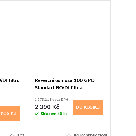
DI filtru
Reverzní osmoza 100 GPD
Reverz
Standart RO/DI filtr a
PRO RO/
oplachový ventil
1 975,21 Kč bez DPH
2 636,36 K
2 390 Kč
3 190
DO KOŠÍKU
 KOŠÍKU
Skladem
46 ks
Sklad
Kód:
RO7
Kód:
RO100GPDRODIOPL