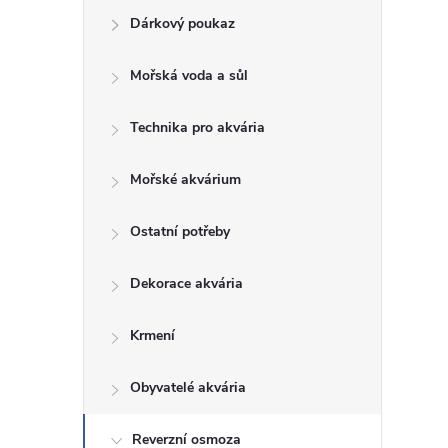
Dárkový poukaz
s
Mořská voda a sůl
t
Technika pro akvária
r
a
Mořské akvárium
n
Ostatní potřeby
n
Dekorace akvária
í
Krmení
p
Obyvatelé akvária
a
Reverzní osmoza