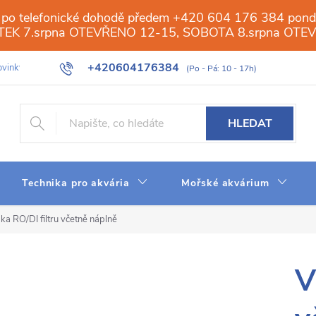
 po telefonické dohodě předem +420 604 176 384 ponděl
PÁTEK 7.srpna OTEVŘENO 12-15, SOBOTA 8.srpna OTE
+420604176384
vinky
Galerie
Obchod
Web
Slovník pojmů
Reverzn
HLEDAT
Technika pro akvária
Mořské akvárium
ka RO/DI filtru včetně náplně
V