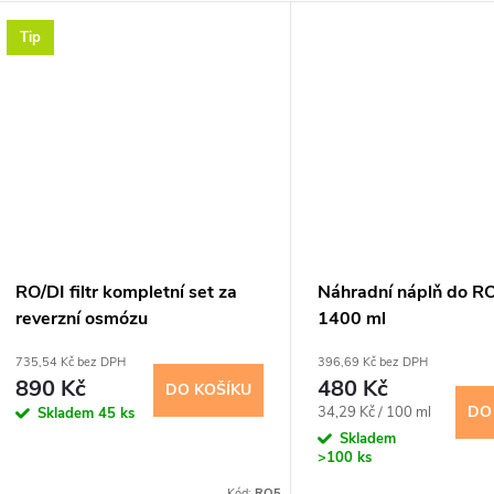
Tip
RO/DI filtr kompletní set za
Náhradní náplň do RO/
reverzní osmózu
1400 ml
735,54 Kč bez DPH
396,69 Kč bez DPH
890 Kč
480 Kč
DO KOŠÍKU
Měrná
DO
34,29 Kč / 100 ml
Skladem
45 ks
cena:
Skladem
>100 ks
Kód:
RO5