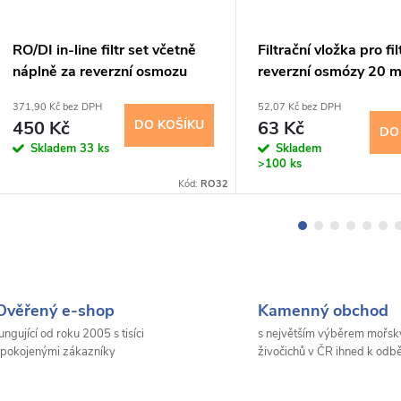
RO/DI in-line filtr set včetně
Filtrační vložka pro fil
náplně za reverzní osmozu
reverzní osmózy 20 m
371,90 Kč bez DPH
52,07 Kč bez DPH
450 Kč
DO KOŠÍKU
63 Kč
DO
Skladem
33 ks
Skladem
>100 ks
Kód:
RO32
Ověřený e-shop
Kamenný obchod
ungující od roku 2005 s tisíci
s největším výběrem mořsk
pokojenými zákazníky
živočichů v ČR ihned k odb