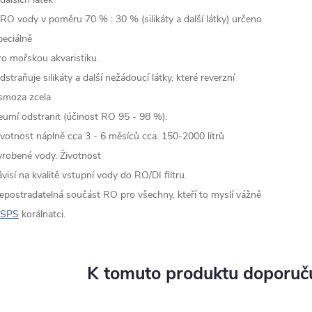
 RO vody v poměru 70 % : 30 % (silikáty a další látky) určeno
peciálně
ro mořskou akvaristiku.
dstraňuje silikáty a další nežádoucí látky, které reverzní
smoza zcela
eumí odstranit (účinost RO 95 - 98 %).
ivotnost náplně cca 3 - 6 měsíců cca. 150-2000 litrů
yrobené vody. Životnost
ávisí na kvalitě vstupní vody do RO/DI filtru.
epostradatelná součást RO pro všechny, kteří to myslí vážně
SPS
korálnatci.
K tomuto produktu doporuču