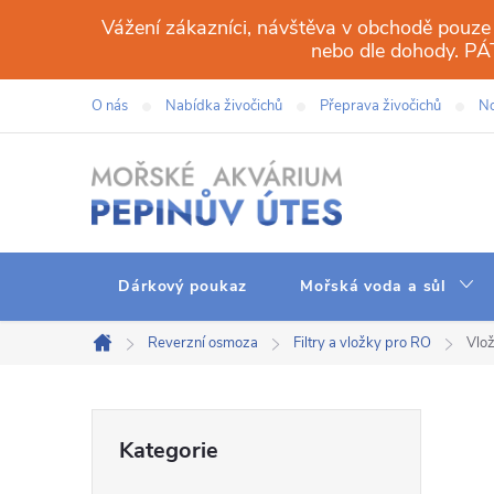
Přejít
Vážení zákazníci, návštěva v obchodě pouze
na
nebo dle dohody. 
obsah
O nás
Nabídka živočichů
Přeprava živočichů
No
Dárkový poukaz
Mořská voda a sůl
Reverzní osmoza
Filtry a vložky pro RO
Vlož
Domů
P
Přeskočit
Kategorie
kategorie
o