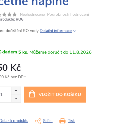
četně náplně
Podrobnosti hodnocení
Neohodnoceno
produktu:
RO6
r pro dočištění RO vody
Detailní informace
Skladem
5 ks
11.8.2026
50 Kč
90 Kč bez DPH
ná
:
VLOŽIT DO KOŠÍKU
Dotaz k produktu
Sdílet
Tisk