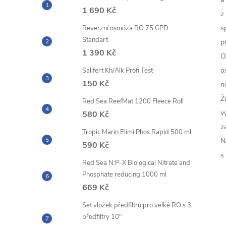
1 690 Kč
z
s
Reverzní osmóza RO 75 GPD
Standart
p
1 390 Kč
O
o
Salifert Kh/Alk Profi Test
150 Kč
n
Ž
Red Sea ReefMat 1200 Fleece Roll
v
580 Kč
z
Tropic Marin Elimi Phos Rapid 500 ml
N
590 Kč
s
Red Sea N:P-X Biological Nitrate and
Phosphate reducing 1000 ml
669 Kč
Set vložek předfiltrů pro velké RO s 3
předfiltry 10"