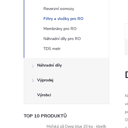
Reverzní osmozy
n
Filtry a vložky pro RO
e
Membrány pro RO
l
Náhradní díly pro RO
TDS metr
Náhradní díly
Výprodej
N
v
p
TOP 10 PRODUKTŮ
O
Mořská sůl Deep blue 20 kg - kbelík
a