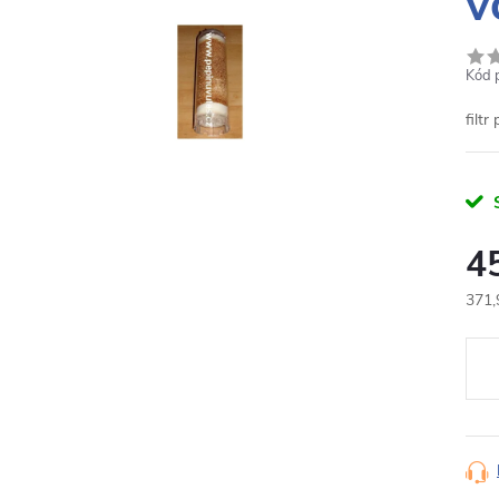
v
Kód 
filt
4
371,
Měr
cena