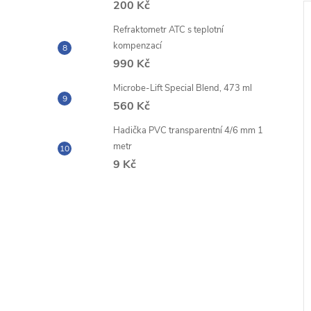
200 Kč
Refraktometr ATC s teplotní
kompenzací
990 Kč
Microbe-Lift Special Blend, 473 ml
560 Kč
Hadička PVC transparentní 4/6 mm 1
metr
9 Kč
smóza RO PRO 75
Reverzní osmoza 75 GPD
Standart RO/DI filtr a
oplachový ventil
z DPH
1 727,27 Kč bez DPH
2 090 Kč
DO KOŠÍKU
DO KOŠÍKU
1 ks
Skladem
47 ks
Kód:
75
Kód:
RO75GPDSTANRODIOPL