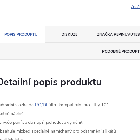
Znač
POPIS PRODUKTU
DISKUZE
ZNAČKA
PEPINUVUTES
PODOBNÉ PRODUKT
Detailní popis produktu
áhradní vložka do
RO/DI
filtru kompatibilní pro filtry 10"
četně náplně
o vyčerpání se dá náplň jednoduše vyměnit.
bsahuje mixbed speciálně namíchaný pro odstranění silikátů
 dalších látek