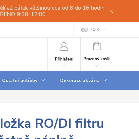
í až pátek většinou cca od 8 do 16 hodin
VŘENO 9:30-12:00
í osmóza-filtrace vody.cz
Obchodní podmínky
CZK
Dodací a platební 
NÁKUPNÍ
KOŠÍK
Prázdný košík
Přihlášení
Ostatní potřeby
Dekorace akvária
Krmení
ložka RO/DI filtru