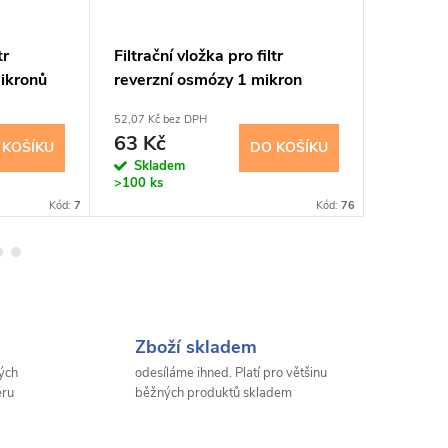
tr
Filtrační vložka pro filtr
Filtrační
ikronů
reverzní osmózy 1 mikron
reverzn
52,07 Kč bez DPH
52,07 Kč b
63 Kč
63 Kč
 KOŠÍKU
DO KOŠÍKU
Skladem
Sklad
>100 ks
>100 ks
Kód:
7
Kód:
76
Zboží skladem
ých
odesíláme ihned. Platí pro většinu
ěru
běžných produktů skladem