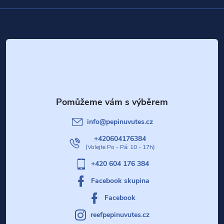
k
Z
y
v
á
ý
p
p
a
i
t
s
info
@
pepinuvutes.cz
u
í
+420604176384
+420 604 176 384
Facebook skupina
Facebook
reefpepinuvutes.cz