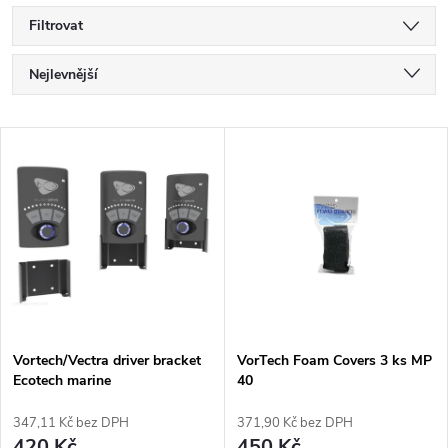
Filtrovat
Ř
Nejlevnější
a
Nejdražší
V
Nejprodávanější
z
ý
Abecedně
e
p
n
i
í
s
p
Vortech/Vectra driver bracket
VorTech Foam Covers 3 ks MP
Ecotech marine
40
p
r
347,11 Kč bez DPH
371,90 Kč bez DPH
420 Kč
450 Kč