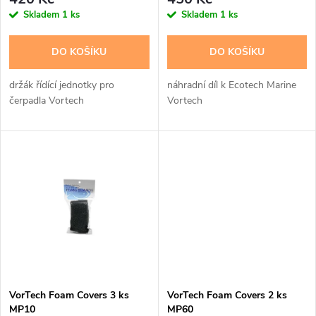
r
o
Skladem
1 ks
Skladem
1 ks
o
d
DO KOŠÍKU
DO KOŠÍKU
d
u
držák řídící jednotky pro
náhradní díl k Ecotech Marine
u
čerpadla Vortech
Vortech
k
k
t
t
ů
ů
VorTech Foam Covers 3 ks
VorTech Foam Covers 2 ks
MP10
MP60