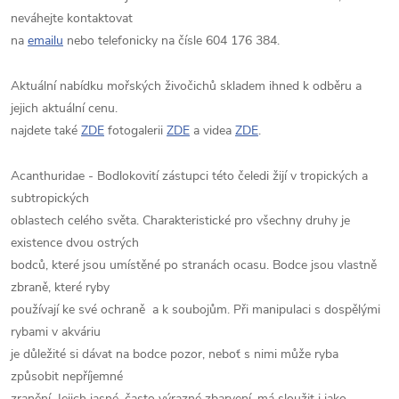
neváhejte kontaktovat
na
emailu
nebo telefonicky na čísle 604 176 384.
Aktuální nabídku mořských živočichů skladem ihned k odběru a
jejich aktuální cenu.
najdete také
ZDE
fotogalerii
ZDE
a videa
ZDE
.
Acanthuridae - Bodlokovití zástupci této čeledi žijí v tropických a
subtropických
oblastech celého světa. Charakteristické pro všechny druhy je
existence dvou ostrých
bodců, které jsou umístěné po stranách ocasu. Bodce jsou vlastně
zbraně, které ryby
používají ke své ochraně a k soubojům. Při manipulaci s dospělými
rybami v akváriu
je důležité si dávat na bodce pozor, neboť s nimi může ryba
způsobit nepříjemné
zranění. Jejich jasné, často výrazné zbarvení, má sloužit i jako