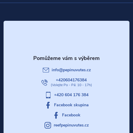
Z
á
p
a
t
info
@
pepinuvutes.cz
í
+420604176384
+420 604 176 384
Facebook skupina
Facebook
reefpepinuvutes.cz