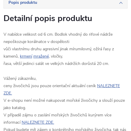
Popis produktu
Detailní popis produktu
V nabídce velikost od 6 cm. Bodlok vhodný do rifové nádrže
nepoškozuje korálnatce v dospělosti
vůči vlastnímu druhu agresivní jinak mírumilovný, ožírá řasy z
kamenů,
krmení
mražené
, vločky,
řasa, větší jedinci salát ve velkých nádržích dorůstá 20 cm.
Vážený zákazníku,
ceny živočichů jsou pouze orientační aktuální ceník
NALEZNETE
ZDE.
V e-shopu není možné nakupovat mořské živočichy a slouží pouze
jako katalog.
V případě zájmu o zaslání mořských živočichů kurýrem více
informací
NALEZNETE ZDE.
Pokud budete mít zájem o konkrétního mořského živočicha, tak nás