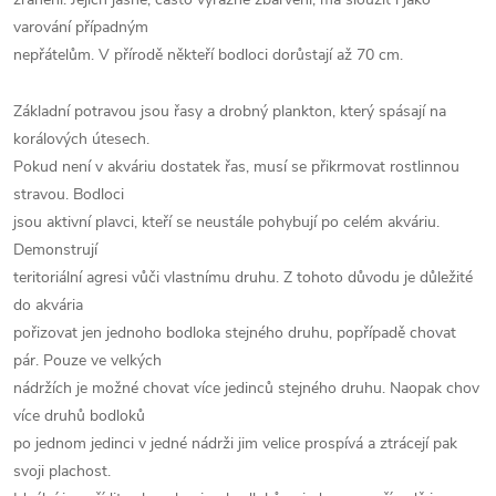
varování případným
nepřátelům. V přírodě někteří bodloci dorůstají až 70 cm.
Základní potravou jsou řasy a drobný plankton, který spásají na
korálových útesech.
Pokud není v akváriu dostatek řas, musí se přikrmovat rostlinnou
stravou. Bodloci
jsou aktivní plavci, kteří se neustále pohybují po celém akváriu.
Demonstrují
teritoriální agresi vůči vlastnímu druhu. Z tohoto důvodu je důležité
do akvária
pořizovat jen jednoho bodloka stejného druhu, popřípadě chovat
pár. Pouze ve velkých
nádržích je možné chovat více jedinců stejného druhu. Naopak chov
více druhů bodloků
po jednom jedinci v jedné nádrži jim velice prospívá a ztrácejí pak
svoji plachost.