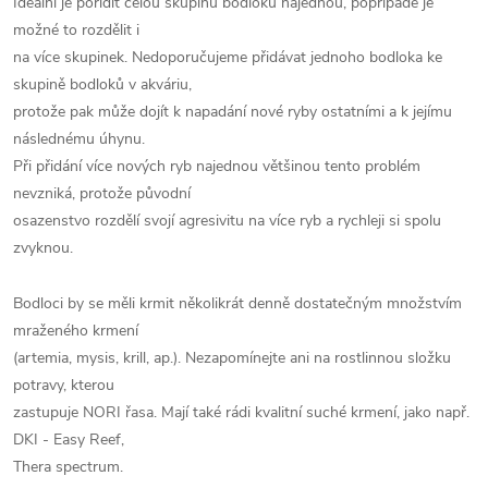
Ideální je pořídit celou skupinu bodloků najednou, popřípadě je
možné to rozdělit i
na více skupinek. Nedoporučujeme přidávat jednoho bodloka ke
skupině bodloků v akváriu,
protože pak může dojít k napadání nové ryby ostatními a k jejímu
následnému úhynu.
Při přidání více nových ryb najednou většinou tento problém
nevzniká, protože původní
osazenstvo rozdělí svojí agresivitu na více ryb a rychleji si spolu
zvyknou.
Bodloci by se měli krmit několikrát denně dostatečným množstvím
mraženého krmení
(artemia, mysis, krill, ap.). Nezapomínejte ani na rostlinnou složku
potravy, kterou
zastupuje NORI řasa. Mají také rádi kvalitní suché krmení, jako např.
DKI - Easy Reef,
Thera spectrum.