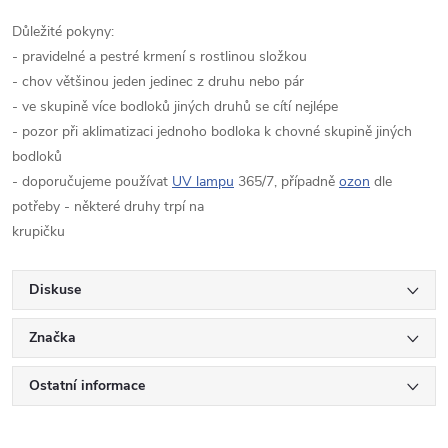
Důležité pokyny:
- pravidelné a pestré krmení s rostlinou složkou
- chov většinou jeden jedinec z druhu nebo pár
- ve skupině více bodloků jiných druhů se cítí nejlépe
- pozor při aklimatizaci jednoho bodloka k chovné skupině jiných
bodloků
- doporučujeme používat
UV lampu
365/7, případně
ozon
dle
potřeby - některé druhy trpí na
krupičku
Diskuse
Značka
Ostatní informace