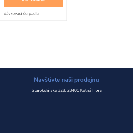
dávkovací čerpadla
O
v
l
á
Navštivte naši prodejnu
d
Starokolínska 328, 28401 Kutná Hora
a
c
í