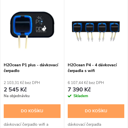
V
Nejprodávanější
z
ý
Abecedně
e
p
n
i
í
s
p
H2Ocean P1 plus - dávkovací
H2Ocean P4 - 4 dávkovací
čerpadlo
čerpadla s wifi
p
r
2 103,31 Kč bez DPH
6 107,44 Kč bez DPH
r
2 545 Kč
7 390 Kč
o
Na objednávku
Skladem
o
d
DO KOŠÍKU
DO KOŠÍKU
d
u
dávkovací čerpadlo wifi a
dávkovací čerpadla