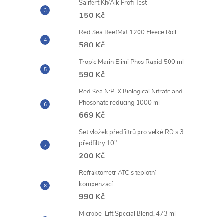
Salifert Kh/Alk Profi Test
150 Kč
Red Sea ReefMat 1200 Fleece Roll
580 Kč
Tropic Marin Elimi Phos Rapid 500 ml
590 Kč
Red Sea N:P-X Biological Nitrate and
Phosphate reducing 1000 ml
669 Kč
Set vložek předfiltrů pro velké RO s 3
předfiltry 10"
200 Kč
Refraktometr ATC s teplotní
kompenzací
990 Kč
Microbe-Lift Special Blend, 473 ml