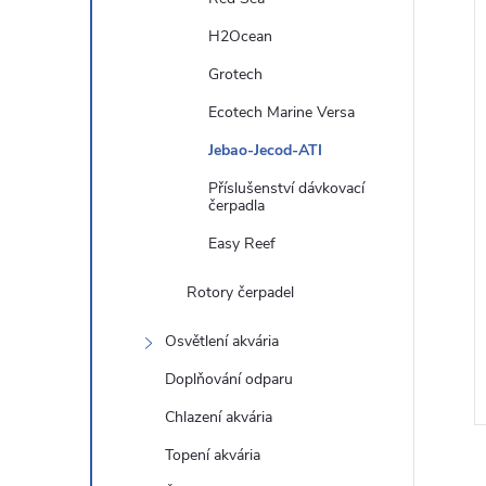
í
n
H2Ocean
i
Grotech
e
Ecotech Marine Versa
l
Jebao-Jecod-ATI
Příslušenství dávkovací
čerpadla
Easy Reef
Rotory čerpadel
Osvětlení akvária
Doplňování odparu
Chlazení akvária
Topení akvária