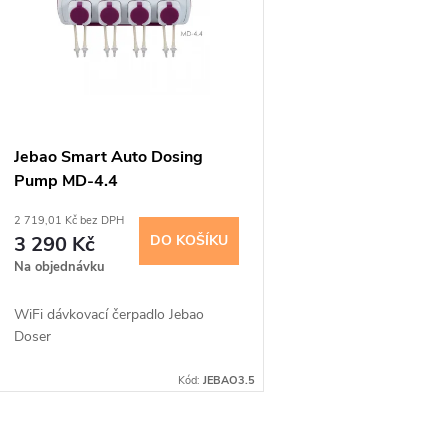
p
p
s
r
p
Jebao Smart Auto Dosing
o
Pump MD-4.4
r
2 719,01 Kč bez DPH
d
3 290 Kč
DO KOŠÍKU
o
Na objednávku
u
d
WiFi dávkovací čerpadlo Jebao
k
Doser
u
t
Kód:
JEBAO3.5
k
ů