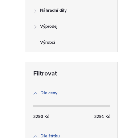
Náhradní díly
Výprodej
i
Dle ceny
3290
Kč
3291
Kč
Dle štítku