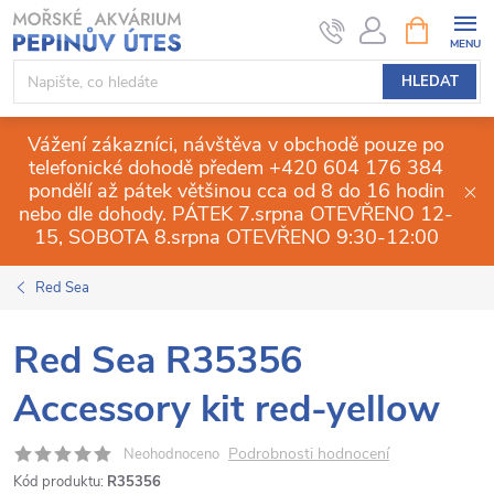
Přejít
NÁKUPNÍ
KOŠÍK
na
obsah
HLEDAT
Vážení zákazníci, návštěva v obchodě pouze po
telefonické dohodě předem +420 604 176 384
pondělí až pátek většinou cca od 8 do 16 hodin
nebo dle dohody. PÁTEK 7.srpna OTEVŘENO 12-
15, SOBOTA 8.srpna OTEVŘENO 9:30-12:00
Red Sea
Red Sea R35356
Accessory kit red-yellow
Podrobnosti hodnocení
Neohodnoceno
Kód produktu:
R35356